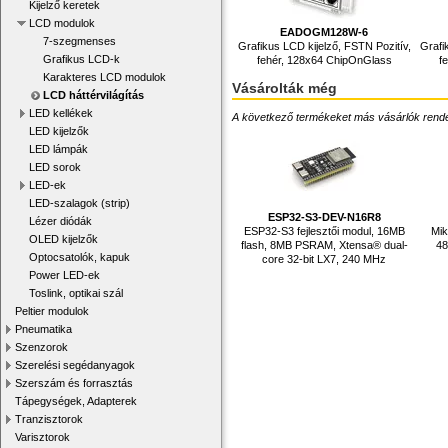
Kijelző keretek
LCD modulok
EADOGM128W-6
7-szegmenses
Grafikus LCD kijelző, FSTN Pozitív,
Grafi
Grafikus LCD-k
fehér, 128x64 ChipOnGlass
f
Karakteres LCD modulok
Vásárolták még
LCD háttérvilágítás
LED kellékek
A következő termékeket más vásárlók rendelték
LED kijelzők
LED lámpák
LED sorok
LED-ek
LED-szalagok (strip)
ESP32-S3-DEV-N16R8
Lézer diódák
ESP32-S3 fejlesztői modul, 16MB
Mik
OLED kijelzők
flash, 8MB PSRAM, Xtensa® dual-
48
Optocsatolók, kapuk
core 32-bit LX7, 240 MHz
Power LED-ek
Toslink, optikai szál
Peltier modulok
Pneumatika
Szenzorok
Szerelési segédanyagok
Szerszám és forrasztás
Tápegységek, Adapterek
Tranzisztorok
Varisztorok