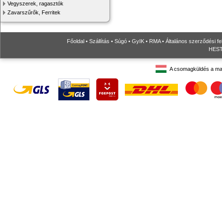
Vegyszerek, ragasztók
Zavarszűrők, Ferritek
Főoldal
•
Szállítás
•
Súgó
•
GyIK
•
RMA
•
Általános szerződési fe
HESTO
A csomagküldés a ma