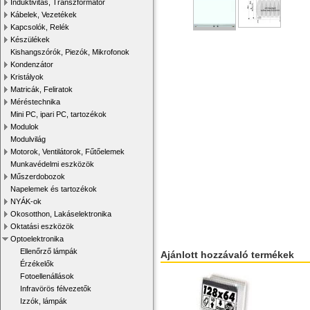
Induktivitás, Transzformátor
Kábelek, Vezetékek
Kapcsolók, Relék
Készülékek
Kishangszórók, Piezók, Mikrofonok
Kondenzátor
Kristályok
Matricák, Feliratok
Méréstechnika
Mini PC, ipari PC, tartozékok
Modulok
Modulvilág
Motorok, Ventilátorok, Fűtőelemek
Munkavédelmi eszközök
Műszerdobozok
Napelemek és tartozékok
NYÁK-ok
Okosotthon, Lakáselektronika
Oktatási eszközök
Optoelektronika
Ellenőrző lámpák
Ajánlott hozzávaló termékek
Érzékelők
Fotoellenállások
Infravörös félvezetők
Izzók, lámpák