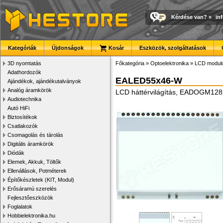
Kérdése van?
»
in
Kategóriák
Újdonságok
Kosár
Eszközök, szolgáltatások
3D nyomtatás
Főkategória
»
Optoelektronika
»
LCD modul
Adathordozók
EALED55x46-W
Ajándékok, ajándékutalványok
Analóg áramkörök
LCD háttérvilágítás, EADOGM128
Audiotechnika
Autó HiFi
Biztosítékok
Csatlakozók
Csomagolás és tárolás
Digitális áramkörök
Diódák
Elemek, Akkuk, Töltők
Ellenállások, Potméterek
Építőkészletek (KIT, Modul)
Erősáramú szerelés
Fejlesztőeszközök
Foglalatok
Hobbielektronika.hu