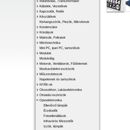
Induktivitás, Transzformátor
Kábelek, Vezetékek
Kapcsolók, Relék
Készülékek
Kishangszórók, Piezók, Mikrofonok
Kondenzátor
Kristályok
Matricák, Feliratok
Méréstechnika
Mini PC, ipari PC, tartozékok
Modulok
Modulvilág
Motorok, Ventilátorok, Fűtőelemek
Munkavédelmi eszközök
Műszerdobozok
Napelemek és tartozékok
NYÁK-ok
Okosotthon, Lakáselektronika
Oktatási eszközök
Optoelektronika
Ellenőrző lámpák
Érzékelők
Fotoellenállások
Infravörös félvezetők
Izzók, lámpák