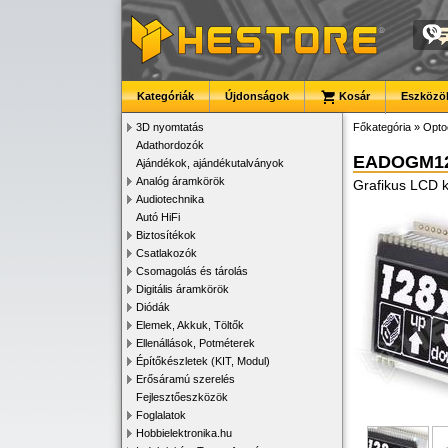
Kategóriák
Újdonságok
Kosár
Eszközök
3D nyomtatás
Főkategória
»
Opto
Adathordozók
EADOGM12
Ajándékok, ajándékutalványok
Analóg áramkörök
Grafikus LCD k
Audiotechnika
Autó HiFi
Biztosítékok
Csatlakozók
Csomagolás és tárolás
Digitális áramkörök
Diódák
Elemek, Akkuk, Töltők
Ellenállások, Potméterek
Építőkészletek (KIT, Modul)
Erősáramú szerelés
Fejlesztőeszközök
Foglalatok
Hobbielektronika.hu