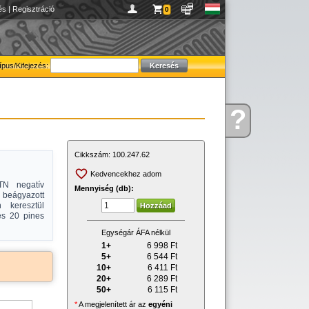
és
|
Regisztráció
0
ípus/Kifejezés:
?
Kérdése
van
Cikkszám:
100.247.62
Kedvencekhez adom
TN negatív
Mennyiség (db):
beágyazott
 keresztül
és 20 pines
Egységár ÁFA nélkül
1+
6 998
Ft
5+
6 544
Ft
10+
6 411
Ft
20+
6 289
Ft
50+
6 115
Ft
*
A megjelenített ár az
egyéni