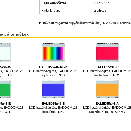
Fajta ellenőrzés
ST7565R
Fajta kijelző
grafikus
Bővített forgalmazói/gyártói információk (EU 2023/988 rendele
ávaló termékek
5x46-W
EALED55x46-RGB
EALED55x46-R
ítás, EADOGM128
LCD háttérvilágítás, EADOGM128
LCD háttérvilágítás, EADOGM12
öz, FEHÉR
kijelzőhöz, RGB
kijelzőhöz, PIROS
5x46-E
EALED55x46-B
EALED55x46-A
ítás, EADOGM128
LCD háttérvilágítás, EADOGM128
LCD háttérvilágítás, EADOGM12
öz, ZÖLD
kijelzőhöz, KÉK
kijelzőhöz, BOROSTYÁN