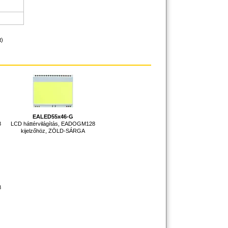
t)
EALED55x46-G
8
LCD háttérvilágítás, EADOGM128
kijelzőhöz, ZÖLD-SÁRGA
8