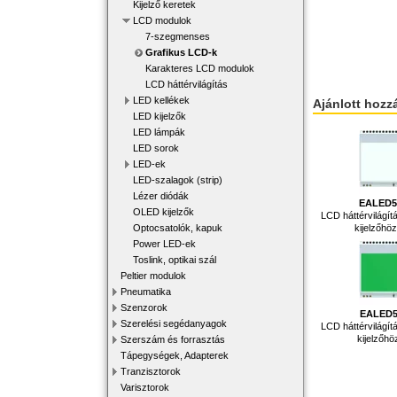
Kijelző keretek
LCD modulok
7-szegmenses
Grafikus LCD-k
Karakteres LCD modulok
LCD háttérvilágítás
LED kellékek
Ajánlott hozz
LED kijelzők
LED lámpák
LED sorok
LED-ek
LED-szalagok (strip)
Lézer diódák
EALED5
OLED kijelzők
LCD háttérvilág
kijelzőh
Optocsatolók, kapuk
Power LED-ek
Toslink, optikai szál
Peltier modulok
Pneumatika
Szenzorok
EALED5
Szerelési segédanyagok
LCD háttérvilág
kijelzőh
Szerszám és forrasztás
Tápegységek, Adapterek
Tranzisztorok
Varisztorok