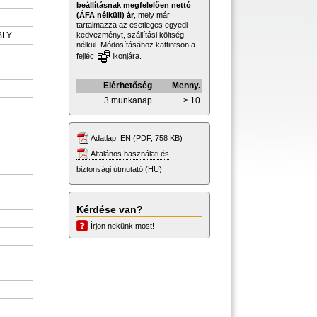
beállításnak megfelelően nettó
(ÁFA nélküli) ár
, mely már
tartalmazza az esetleges egyedi
BLY
kedvezményt, szállítási költség
nélkül. Módosításához kattintson a
fejléc
ikonjára.
Elérhetőség
Menny.
3 munkanap
> 10
Adatlap, EN (PDF, 758 KB)
Általános használati és
biztonsági útmutató (HU)
Kérdése van?
Írjon nekünk most!