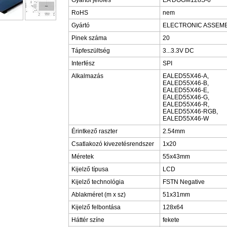
RoHS
nem
Gyártó
ELECTRONIC ASSEM
Pinek száma
20
Tápfeszültség
3...3.3V DC
Interfész
SPI
Alkalmazás
EALED55X46-A,
EALED55X46-B,
EALED55X46-E,
EALED55X46-G,
EALED55X46-R,
EALED55X46-RGB,
EALED55X46-W
Érintkező raszter
2.54mm
Csatlakozó kivezetésrendszer
1x20
Méretek
55x43mm
Kijelző típusa
LCD
Kijelző technológia
FSTN Negative
Ablakméret (m x sz)
51x31mm
Kijelző felbontása
128x64
Háttér színe
fekete