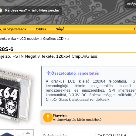
Belép
Kérdése van?
»
info@hestore.hu
T
, szolgáltatások
Cikkek
Súgó
elektronika
»
LCD modulok
»
Grafikus LCD-k
»
8S-6
ijelző, FSTN Negatív, fekete, 128x64 ChipOnGlass
Összefoglaló, rendeltetés
A grafikus LCD kijelző 128x64 felbontású, FS
technológiájú, fekete megjelenítést biztosít 
rendszerekhez és műszerekhez. SPI interfészen
kommunikál, 3-3.3V DC tápfeszültséggel működik, 
ChipOnGlass kialakítással rendelkezik.
Figyelem!
A háttérvilágítás külön rendelhető!
Gyártói jelölés
EA DOGM128S-6