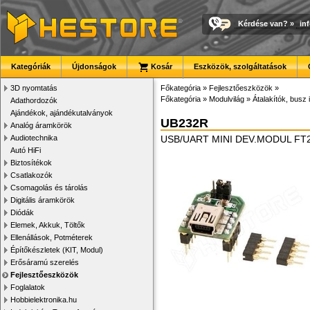
Kérdése van?
»
in
Kategóriák
Újdonságok
Kosár
Eszközök, szolgáltatások
3D nyomtatás
Főkategória
»
Fejlesztőeszközök
»
Főkategória
»
Modulvilág
»
Átalakítók, busz 
Adathordozók
Ajándékok, ajándékutalványok
UB232R
Analóg áramkörök
Audiotechnika
USB/UART MINI DEV.MODUL FT
Autó HiFi
Biztosítékok
Csatlakozók
Csomagolás és tárolás
Digitális áramkörök
Diódák
Elemek, Akkuk, Töltők
Ellenállások, Potméterek
Építőkészletek (KIT, Modul)
Erősáramú szerelés
Fejlesztőeszközök
Foglalatok
Hobbielektronika.hu