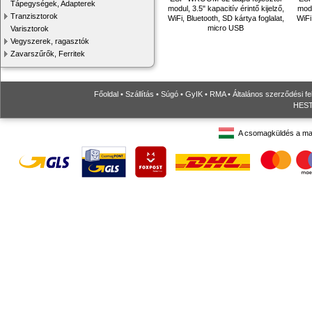
Tápegységek, Adapterek
modul, 3.5" kapacitív érintő kijelző,
modu
Tranzisztorok
WiFi, Bluetooth, SD kártya foglalat,
WiFi
micro USB
Varisztorok
Vegyszerek, ragasztók
Zavarszűrők, Ferritek
Főoldal
•
Szállítás
•
Súgó
•
GyIK
•
RMA
•
Általános szerződési fe
HESTO
A csomagküldés a ma