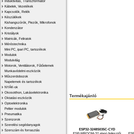
Induktivitás, Transzformátor
Kábelek, Vezetékek
Kapcsolók, Relék
Készülékek
Kishangszórók, Piezók, Mikrofonok
Kondenzátor
Kristályok
Matricák, Feliratok
Méréstechnika
Mini PC, ipari PC, tartozékok
Modulok
Modulvilág
Motorok, Ventilátorok, Fűtőelemek
Munkavédelmi eszközök
Műszerdobozok
Napelemek és tartozékok
NYÁK-ok
Okosotthon, Lakáselektronika
Termékajánló
Oktatási eszközök
Optoelektronika
Peltier modulok
Pneumatika
Szenzorok
Szerelési segédanyagok
ESP32-3248S035C-CYD
Szerszám és forrasztás
ESP-WROOM-32 alapú fejlesztői
ESP