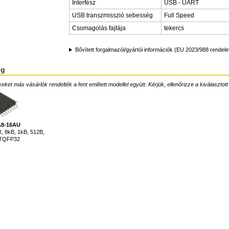
Interfész
USB - UART
USB transzmisszió sebesség
Full Speed
Csomagolás fajtája
tekercs
Bővített forgalmazói/gyártói információk (EU 2023/988 rendele
ég
ket más vásárlók rendelték a fent említett modellel együtt. Kérjük, ellenőrizze a kiválasztott
8-16AU
R, 8kB, 1kB, 512B,
 TQFP32