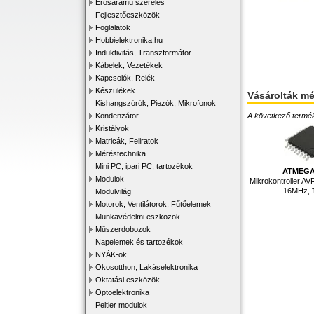
Erősáramú szerelés
Fejlesztőeszközök
Foglalatok
Hobbielektronika.hu
Induktivitás, Transzformátor
Kábelek, Vezetékek
Kapcsolók, Relék
Készülékek
Vásárolták m
Kishangszórók, Piezók, Mikrofonok
Kondenzátor
A következő terméke
Kristályok
Matricák, Feliratok
Méréstechnika
Mini PC, ipari PC, tartozékok
ATMEGA
Modulok
Mikrokontroller AV
16MHz,
Modulvilág
Motorok, Ventilátorok, Fűtőelemek
Munkavédelmi eszközök
Műszerdobozok
Napelemek és tartozékok
NYÁK-ok
Okosotthon, Lakáselektronika
Oktatási eszközök
Optoelektronika
Peltier modulok