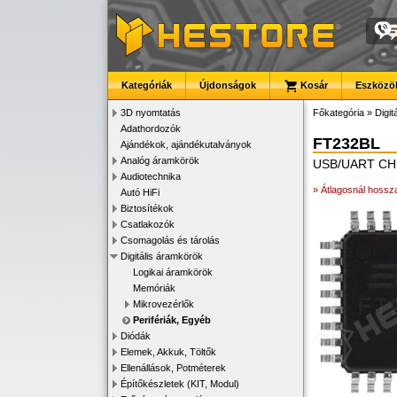
Kategóriák
Újdonságok
Kosár
Eszközök
3D nyomtatás
Főkategória
»
Digit
Adathordozók
FT232BL
Ajándékok, ajándékutalványok
Analóg áramkörök
USB/UART CH
Audiotechnika
» Átlagosnál hossza
Autó HiFi
Biztosítékok
Csatlakozók
Csomagolás és tárolás
Digitális áramkörök
Logikai áramkörök
Memóriák
Mikrovezérlők
Perifériák, Egyéb
Diódák
Elemek, Akkuk, Töltők
Ellenállások, Potméterek
Építőkészletek (KIT, Modul)