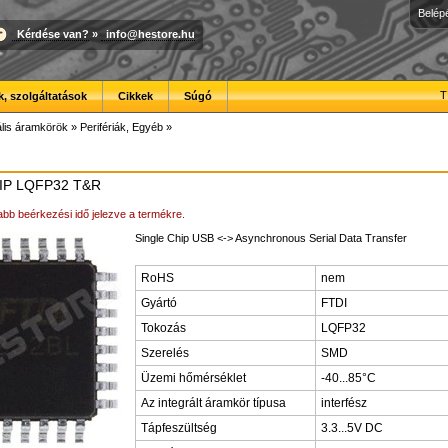
Belép
Kérdése van?
»
info@hestore.hu
T
, szolgáltatások
Cikkek
Súgó
ális áramkörök
»
Perifériák, Egyéb
»
IP LQFP32 T&R
bb beérkezési idő jelezve a termékre.
Single Chip USB <-> Asynchronous Serial Data Transfer
RoHS
nem
Gyártó
FTDI
Tokozás
LQFP32
Szerelés
SMD
Üzemi hőmérséklet
-40...85°C
Az integrált áramkör típusa
interfész
Tápfeszültség
3.3...5V DC