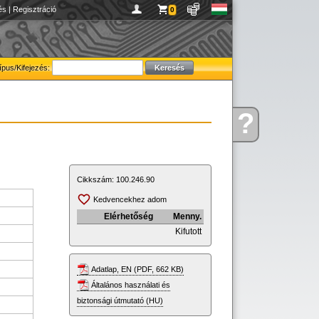
és
|
Regisztráció
0
ípus/Kifejezés:
?
Kérdése
van
Cikkszám:
100.246.90
Kedvencekhez adom
Elérhetőség
Menny.
Kifutott
Adatlap, EN (PDF, 662 KB)
Általános használati és
biztonsági útmutató (HU)