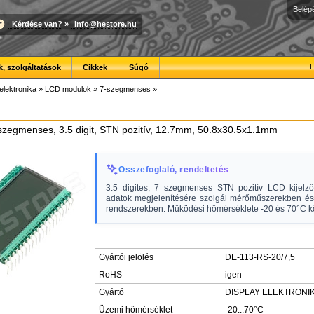
Belép
Kérdése van?
»
info@hestore.hu
T
, szolgáltatások
Cikkek
Súgó
elektronika
»
LCD modulok
»
7-szegmenses
»
 szegmenses, 3.5 digit, STN pozitív, 12.7mm, 50.8x30.5x1.1mm
Összefoglaló, rendeltetés
3.5 digites, 7 szegmenses STN pozitív LCD kijelz
adatok megjelenítésére szolgál mérőműszerekben és
rendszerekben. Működési hőmérséklete -20 és 70°C kö
Gyártói jelölés
DE-113-RS-20/7,5
RoHS
igen
Gyártó
DISPLAY ELEKTRONI
Üzemi hőmérséklet
-20...70°C