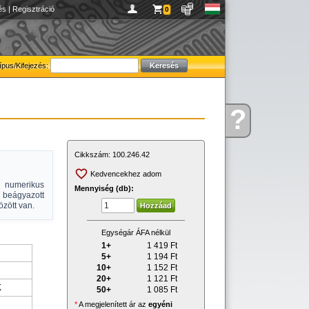
és
|
Regisztráció
0
ípus/Kifejezés:
?
Kérdése
van
Cikkszám:
100.246.42
Kedvencekhez adom
ő numerikus
Mennyiség (db):
 beágyazott
zött van.
Egységár ÁFA nélkül
1+
1 419
Ft
5+
1 194
Ft
10+
1 152
Ft
20+
1 121
Ft
K
50+
1 085
Ft
*
A megjelenített ár az
egyéni