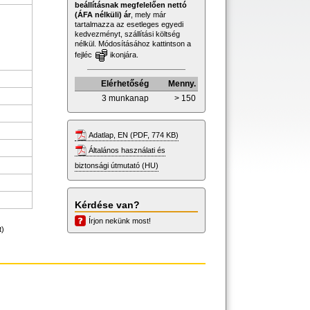
beállításnak megfelelően nettó
(ÁFA nélküli) ár
, mely már
tartalmazza az esetleges egyedi
kedvezményt, szállítási költség
nélkül. Módosításához kattintson a
fejléc
ikonjára.
Elérhetőség
Menny.
3 munkanap
> 150
Adatlap, EN (PDF, 774 KB)
Általános használati és
biztonsági útmutató (HU)
Kérdése van?
Írjon nekünk most!
t)