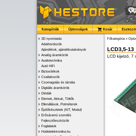
Kategóriák
Újdonságok
Kosár
Eszközök
3D nyomtatás
Főkategória
»
Opto
Adathordozók
LCD3,5-13
Ajándékok, ajándékutalványok
Analóg áramkörök
LCD kijelző, 7
Audiotechnika
Autó HiFi
Biztosítékok
Csatlakozók
Csomagolás és tárolás
Digitális áramkörök
Diódák
Elemek, Akkuk, Töltők
Ellenállások, Potméterek
Építőkészletek (KIT, Modul)
Erősáramú szerelés
Fejlesztőeszközök
Foglalatok
Hobbielektronika.hu