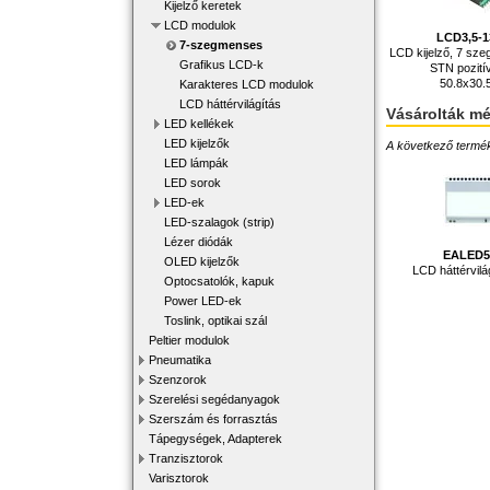
Kijelző keretek
LCD modulok
LCD3,5-
7-szegmenses
LCD kijelző, 7 szeg
Grafikus LCD-k
STN pozití
50.8x30
Karakteres LCD modulok
LCD háttérvilágítás
Vásárolták m
LED kellékek
LED kijelzők
A következő terméke
LED lámpák
LED sorok
LED-ek
LED-szalagok (strip)
Lézer diódák
EALED5
OLED kijelzők
LCD háttérvil
Optocsatolók, kapuk
Power LED-ek
Toslink, optikai szál
Peltier modulok
Pneumatika
Szenzorok
Szerelési segédanyagok
Szerszám és forrasztás
Tápegységek, Adapterek
Tranzisztorok
Varisztorok