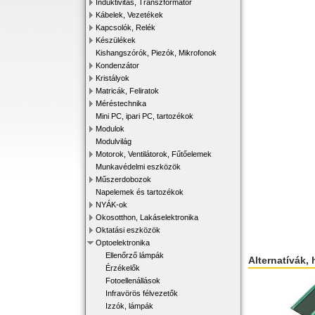
Induktivitás, Transzformátor
Kábelek, Vezetékek
Kapcsolók, Relék
Készülékek
Kishangszórók, Piezók, Mikrofonok
Kondenzátor
Kristályok
Matricák, Feliratok
Méréstechnika
Mini PC, ipari PC, tartozékok
Modulok
Modulvilág
Motorok, Ventilátorok, Fűtőelemek
Munkavédelmi eszközök
Műszerdobozok
Napelemek és tartozékok
NYÁK-ok
Okosotthon, Lakáselektronika
Oktatási eszközök
Optoelektronika
Ellenőrző lámpák
Alternatívák, 
Érzékelők
Fotoellenállások
Infravörös félvezetők
Izzók, lámpák