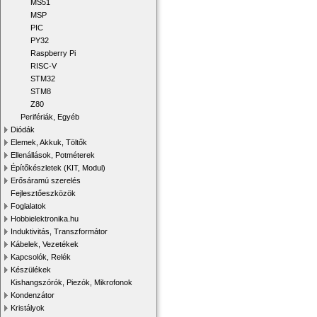
MS51
MSP
PIC
PY32
Raspberry Pi
RISC-V
STM32
STM8
Z80
Perifériák, Egyéb
Diódák
Elemek, Akkuk, Töltők
Ellenállások, Potméterek
Építőkészletek (KIT, Modul)
Erősáramú szerelés
Fejlesztőeszközök
Foglalatok
Hobbielektronika.hu
Induktivitás, Transzformátor
Kábelek, Vezetékek
Kapcsolók, Relék
Készülékek
Kishangszórók, Piezók, Mikrofonok
Kondenzátor
Kristályok