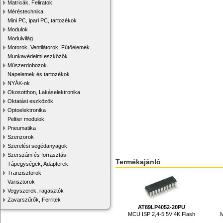
Matricák, Feliratok
Méréstechnika
Mini PC, ipari PC, tartozékok
Modulok
Modulvilág
Motorok, Ventilátorok, Fűtőelemek
Munkavédelmi eszközök
Műszerdobozok
Napelemek és tartozékok
NYÁK-ok
Okosotthon, Lakáselektronika
Oktatási eszközök
Optoelektronika
Peltier modulok
Pneumatika
Szenzorok
Szerelési segédanyagok
Szerszám és forrasztás
Termékajánló
Tápegységek, Adapterek
Tranzisztorok
Varisztorok
Vegyszerek, ragasztók
Zavarszűrők, Ferritek
AT89LP4052-20PU
MCU ISP 2,4-5,5V 4K Flash
M