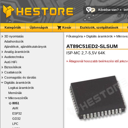
Kérdése van?
»
in
Kategóriák
Újdonságok
Kosár
Eszközök, szolgáltatások
3D nyomtatás
Főkategória
»
Digitális áramkörök
»
Mikrove
Adathordozók
AT89C51ED2-SLSUM
Ajándékok, ajándékutalványok
Analóg áramkörök
ISP-MC 2,7-5,5V 64K
Audiotechnika
» Átlagosnál hosszabb beérkezési idő jelezv
Autó HiFi
Biztosítékok
Csatlakozók
Csomagolás és tárolás
Digitális áramkörök
Logikai áramkörök
Memóriák
Mikrovezérlők
8051
AVR
ESP32
GD32
LPC