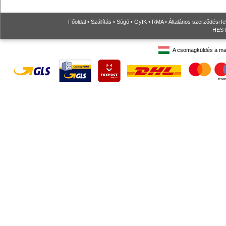
Főoldal
•
Szállítás
•
Súgó
•
GyIK
•
RMA
•
Általános szerződési fe
HESTO
A csomagküldés a ma