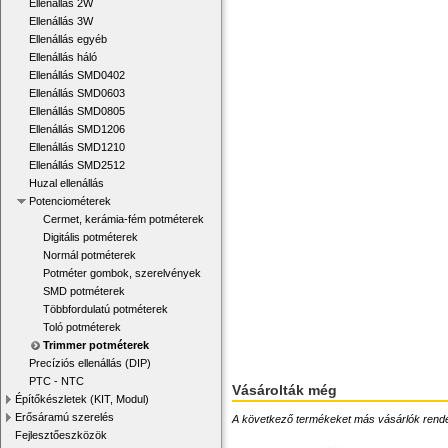
Ellenállás 2W
Ellenállás 3W
Ellenállás egyéb
Ellenállás háló
Ellenállás SMD0402
Ellenállás SMD0603
Ellenállás SMD0805
Ellenállás SMD1206
Ellenállás SMD1210
Ellenállás SMD2512
Huzal ellenállás
Potenciométerek
Cermet, kerámia-fém potméterek
Digitális potméterek
Normál potméterek
Potméter gombok, szerelvények
SMD potméterek
Többfordulatú potméterek
Toló potméterek
Trimmer potméterek
Precíziós ellenállás (DIP)
PTC - NTC
Vásárolták még
Építőkészletek (KIT, Modul)
Erősáramú szerelés
A következő termékeket más vásárlók rendelték
Fejlesztőeszközök