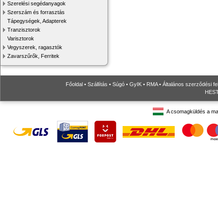
Szerelési segédanyagok
Szerszám és forrasztás
Tápegységek, Adapterek
Tranzisztorok
Varisztorok
Vegyszerek, ragasztók
Zavarszűrők, Ferritek
Főoldal
•
Szállítás
•
Súgó
•
GyIK
•
RMA
•
Általános szerződési fe
HESTO
A csomagküldés a ma