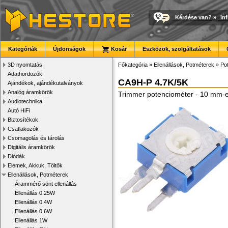
Kérdése van?
»
in
Kategóriák
Újdonságok
Kosár
Eszközök, szolgáltatások
3D nyomtatás
Főkategória
»
Ellenállások, Potméterek
»
Po
Adathordozók
CA9H-P 4.7K/5K
Ajándékok, ajándékutalványok
Analóg áramkörök
Trimmer potenciométer - 10 mm-
Audiotechnika
Autó HiFi
Biztosítékok
Csatlakozók
Csomagolás és tárolás
Digitális áramkörök
Diódák
Elemek, Akkuk, Töltők
Ellenállások, Potméterek
Árammérő sönt ellenállás
Ellenállás 0.25W
Ellenállás 0.4W
Ellenállás 0.6W
Ellenállás 1W