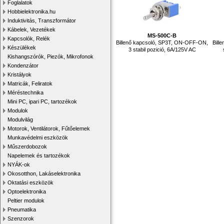
Foglalatok
Hobbielektronika.hu
Induktivitás, Transzformátor
Kábelek, Vezetékek
MS-500C-B
Kapcsolók, Relék
Billenő kapcsoló, SP3T, ON-OFF-ON,
Bill
Készülékek
3 stabil pozició, 6A/125V AC
Kishangszórók, Piezók, Mikrofonok
Kondenzátor
Kristályok
Matricák, Feliratok
Méréstechnika
Mini PC, ipari PC, tartozékok
Modulok
Modulvilág
Motorok, Ventilátorok, Fűtőelemek
Munkavédelmi eszközök
Műszerdobozok
Napelemek és tartozékok
NYÁK-ok
Okosotthon, Lakáselektronika
Oktatási eszközök
Optoelektronika
Peltier modulok
Pneumatika
Szenzorok