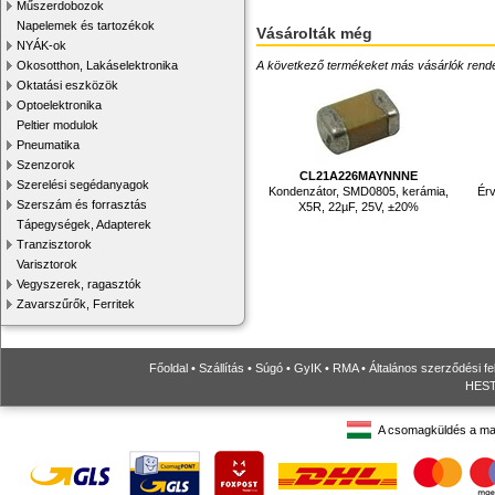
Műszerdobozok
Napelemek és tartozékok
Vásárolták még
NYÁK-ok
Okosotthon, Lakáselektronika
A következő termékeket más vásárlók rendelték
Oktatási eszközök
Optoelektronika
Peltier modulok
Pneumatika
Szenzorok
CL21A226MAYNNNE
Szerelési segédanyagok
Kondenzátor, SMD0805, kerámia,
Érv
Szerszám és forrasztás
X5R, 22µF, 25V, ±20%
Tápegységek, Adapterek
Tranzisztorok
Varisztorok
Vegyszerek, ragasztók
Zavarszűrők, Ferritek
Főoldal
•
Szállítás
•
Súgó
•
GyIK
•
RMA
•
Általános szerződési fe
HESTO
A csomagküldés a ma