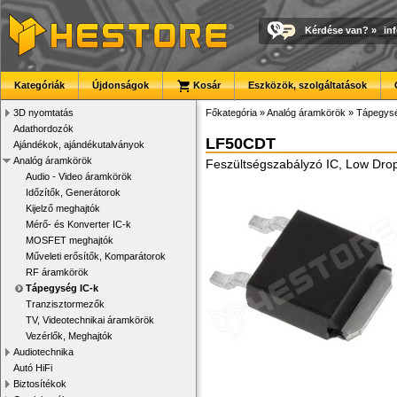
Kérdése van?
»
in
Kategóriák
Újdonságok
Kosár
Eszközök, szolgáltatások
3D nyomtatás
Főkategória
»
Analóg áramkörök
»
Tápegysé
Adathordozók
LF50CDT
Ajándékok, ajándékutalványok
Analóg áramkörök
Feszültségszabályzó IC, Low Dro
Audio - Video áramkörök
Időzítők, Generátorok
Kijelző meghajtók
Mérő- és Konverter IC-k
MOSFET meghajtók
Műveleti erősítők, Komparátorok
RF áramkörök
Tápegység IC-k
Tranzisztormezők
TV, Videotechnikai áramkörök
Vezérlők, Meghajtók
Audiotechnika
Autó HiFi
Biztosítékok