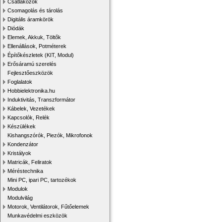
Csatlakozók
Csomagolás és tárolás
Digitális áramkörök
Diódák
Elemek, Akkuk, Töltők
Ellenállások, Potméterek
Építőkészletek (KIT, Modul)
Erősáramú szerelés
Fejlesztőeszközök
Foglalatok
Hobbielektronika.hu
Induktivitás, Transzformátor
Kábelek, Vezetékek
Kapcsolók, Relék
Készülékek
Kishangszórók, Piezók, Mikrofonok
Kondenzátor
Kristályok
Matricák, Feliratok
Méréstechnika
Mini PC, ipari PC, tartozékok
Modulok
Modulvilág
Motorok, Ventilátorok, Fűtőelemek
Munkavédelmi eszközök