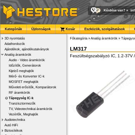
Kérdése van?
»
in
Kategóriák
Újdonságok
Kosár
Eszközök, szolgáltatások
3D nyomtatás
Főkategória
»
Analóg áramkörök
»
Tápegysé
Adathordozók
LM317
Ajándékok, ajándékutalványok
Analóg áramkörök
Feszültségszabályzó IC, 1.2-37V
Audio - Video áramkörök
Időzítők, Generátorok
Kijelző meghajtók
Mérő- és Konverter IC-k
MOSFET meghajtók
Műveleti erősítők, Komparátorok
RF áramkörök
Tápegység IC-k
Tranzisztormezők
TV, Videotechnikai áramkörök
Vezérlők, Meghajtók
Audiotechnika
Autó HiFi
Biztosítékok