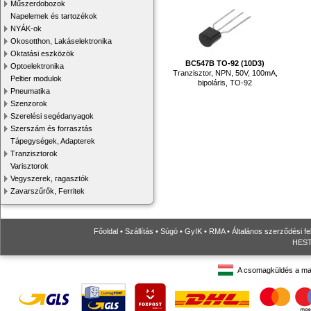
Műszerdobozok
Napelemek és tartozékok
NYÁK-ok
Okosotthon, Lakáselektronika
Oktatási eszközök
BC547B TO-92 (10D3)
Optoelektronika
Tranzisztor, NPN, 50V, 100mA,
Peltier modulok
bipoláris, TO-92
Pneumatika
Szenzorok
Szerelési segédanyagok
Szerszám és forrasztás
Tápegységek, Adapterek
Tranzisztorok
Varisztorok
Vegyszerek, ragasztók
Zavarszűrők, Ferritek
Főoldal
•
Szállítás
•
Súgó
•
GyIK
•
RMA
•
Általános szerződési fe
HESTO
A csomagküldés a ma