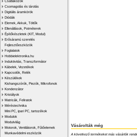
Csatlakozók
Csomagolás és tárolás
Digitális áramkörök
Diódák
Elemek, Akkuk, Töltők
Ellenállások, Potméterek
Építőkészletek (KIT, Modul)
Erősáramú szerelés
Fejlesztőeszközök
Foglalatok
Hobbielektronika.hu
Induktivitás, Transzformátor
Kábelek, Vezetékek
Kapcsolók, Relék
Készülékek
Kishangszórók, Piezók, Mikrofonok
Kondenzátor
Kristályok
Matricák, Feliratok
Méréstechnika
Mini PC, ipari PC, tartozékok
Modulok
Modulvilág
Vásárolták még
Motorok, Ventilátorok, Fűtőelemek
Munkavédelmi eszközök
A következő termékeket más vásárlók rendelték