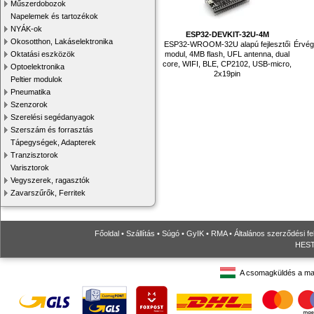
Műszerdobozok
Napelemek és tartozékok
NYÁK-ok
ESP32-DEVKIT-32U-4M
Okosotthon, Lakáselektronika
ESP32-WROOM-32U alapú fejlesztői
Érvég
modul, 4MB flash, UFL antenna, dual
Oktatási eszközök
core, WIFI, BLE, CP2102, USB-micro,
Optoelektronika
2x19pin
Peltier modulok
Pneumatika
Szenzorok
Szerelési segédanyagok
Szerszám és forrasztás
Tápegységek, Adapterek
Tranzisztorok
Varisztorok
Vegyszerek, ragasztók
Zavarszűrők, Ferritek
Főoldal
•
Szállítás
•
Súgó
•
GyIK
•
RMA
•
Általános szerződési fe
HESTO
A csomagküldés a ma