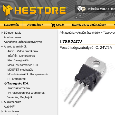
Kérdése van?
»
in
Kategóriák
Újdonságok
Kosár
Eszközök, szolgáltatások
3D nyomtatás
Főkategória
»
Analóg áramkörök
»
Tápegysé
Adathordozók
L78S24CV
Ajándékok, ajándékutalványok
Analóg áramkörök
Feszültségszabályzó IC, 24V/2A
Audio - Video áramkörök
Időzítők, Generátorok
Kijelző meghajtók
Mérő- és Konverter IC-k
MOSFET meghajtók
Műveleti erősítők, Komparátorok
RF áramkörök
Tápegység IC-k
Tranzisztormezők
TV, Videotechnikai áramkörök
Vezérlők, Meghajtók
Audiotechnika
Autó HiFi
Biztosítékok