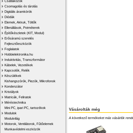
Csatlakozók
Csomagolás és tárolás
Digitális áramkörök
Diódák
Elemek, Akkuk, Töltők
Ellenállások, Potméterek
Építőkészletek (KIT, Modul)
Erősáramú szerelés
Fejlesztőeszközök
Foglalatok
Hobbielektronika.hu
Induktivitás, Transzformátor
Kábelek, Vezetékek
Kapcsolók, Relék
Készülékek
Kishangszórók, Piezók, Mikrofonok
Kondenzátor
Kristályok
Matricák, Feliratok
Méréstechnika
Mini PC, ipari PC, tartozékok
Vásárolták még
Modulok
A következő termékeket más vásárlók rendelték
Modulvilág
Motorok, Ventilátorok, Fűtőelemek
Munkavédelmi eszközök