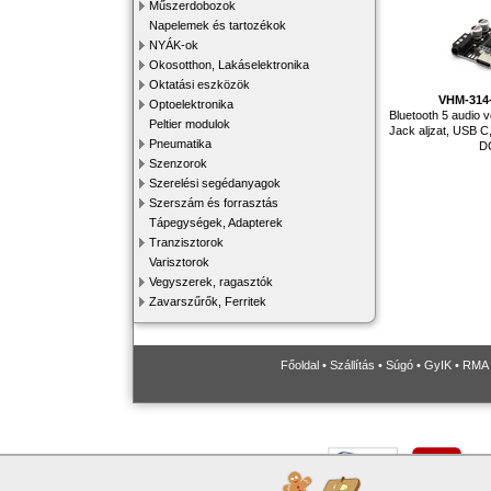
Műszerdobozok
Napelemek és tartozékok
NYÁK-ok
Okosotthon, Lakáselektronika
Oktatási eszközök
VHM-314
Optoelektronika
Bluetooth 5 audio 
Peltier modulok
Jack aljzat, USB C,
Pneumatika
D
Szenzorok
Szerelési segédanyagok
Szerszám és forrasztás
Tápegységek, Adapterek
Tranzisztorok
Varisztorok
Vegyszerek, ragasztók
Zavarszűrők, Ferritek
Főoldal
•
Szállítás
•
Súgó
•
GyIK
•
RMA