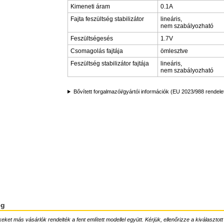
Kimeneti áram
0.1A
Fajta feszültség stabilizátor
lineáris,
nem szabályozható
Feszültségesés
1.7V
Csomagolás fajtája
ömlesztve
Feszültség stabilizátor fajtája
lineáris,
nem szabályozható
Bővített forgalmazói/gyártói információk (EU 2023/988 rendele
ég
ket más vásárlók rendelték a fent említett modellel együtt. Kérjük, ellenőrizze a kiválasztott