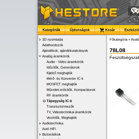
Kategóriák
Újdonságok
Kosár
Eszközök
3D nyomtatás
Főkategória
»
Anal
Adathordozók
78L08
Ajándékok, ajándékutalványok
Analóg áramkörök
Feszültségsza
Audio - Video áramkörök
Időzítők, Generátorok
Kijelző meghajtók
Mérő- és Konverter IC-k
MOSFET meghajtók
Műveleti erősítők, Komparátorok
RF áramkörök
Tápegység IC-k
Tranzisztormezők
TV, Videotechnikai áramkörök
Vezérlők, Meghajtók
Audiotechnika
Autó HiFi
Biztosítékok