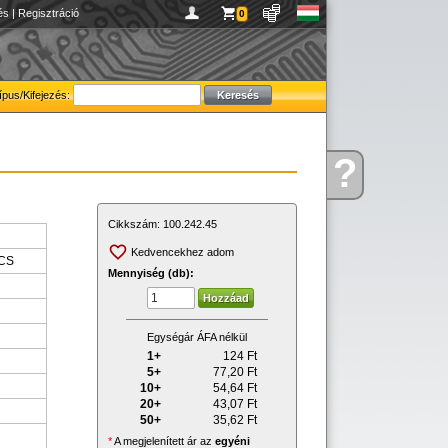
és
|
Regisztráció
0
ípus/Kifejezés:
?
Kérdése
van
Cikkszám:
100.242.45
Kedvencekhez adom
CS
Mennyiség (db):
Egységár ÁFA nélkül
1+
124
Ft
5+
77,20
Ft
10+
54,64
Ft
20+
43,07
Ft
50+
35,62
Ft
*
A megjelenített ár az
egyéni