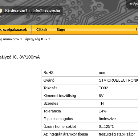
Belép
Kérdése van?
»
info@hestore.hu
T
, szolgáltatások
Cikkek
Súgó
óg áramkörök
»
Tápegység IC-k
»
bályzó IC, 8V/100mA
RoHS
nem
Gyártó
STMICROELECTRONI
Tokozás
TO92
Kimeneti feszültség
8V
Szerelés
THT
Tolerancia
±4%
Fajta csomagolás
ömlesztve
Üzemi hőmérséklet
0...125°C
Az integrált áramkör típusa
feszültség stabilizátor