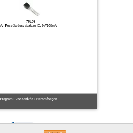
78L09
mA
Feszültségszabályzó IC, 9V/100mA
 Program
•
Visszahívás
•
Elérhetőségek