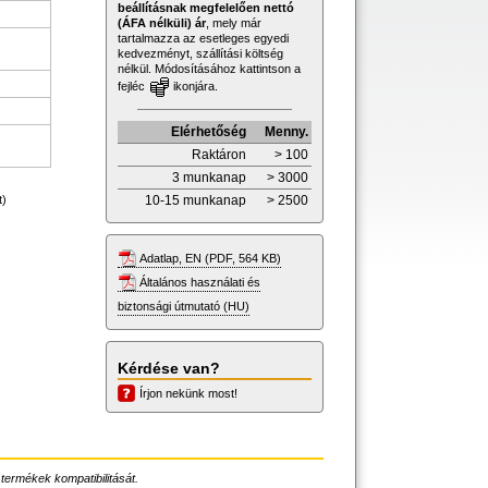
beállításnak megfelelően nettó
(ÁFA nélküli) ár
, mely már
tartalmazza az esetleges egyedi
kedvezményt, szállítási költség
nélkül. Módosításához kattintson a
fejléc
ikonjára.
Elérhetőség
Menny.
Raktáron
> 100
3 munkanap
> 3000
10-15 munkanap
> 2500
t)
Adatlap, EN (PDF, 564 KB)
Általános használati és
biztonsági útmutató (HU)
Kérdése van?
Írjon nekünk most!
 termékek kompatibilitását.