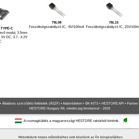
79L08
78L15
Feszültségszabályzó IC, -8V/100mA
Feszültségszabályzó IC, 15V/100
-TYPE-C
vevő modul, 3.5mm
 5V DC, 3.7...4.2V
C
•
Általános szerződési feltételek (ÁSZF)
•
Adatvédelem
•
BK-KITS
•
HESTORE API
•
Partner
HESTORE Hungary Kft, minden jog fenntartva! - 2026
A csomagküldés a magyarországi HESTORE raktárból történik.
Weboldalunk helyes működéséhez sütit készítünk az Ön böngészőjében.