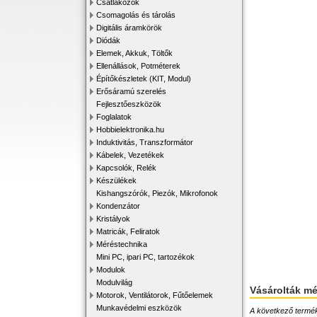
Csatlakozók
Csomagolás és tárolás
Digitális áramkörök
Diódák
Elemek, Akkuk, Töltők
Ellenállások, Potméterek
Építőkészletek (KIT, Modul)
Erősáramú szerelés
Fejlesztőeszközök
Foglalatok
Hobbielektronika.hu
Induktivitás, Transzformátor
Kábelek, Vezetékek
Kapcsolók, Relék
Készülékek
Kishangszórók, Piezók, Mikrofonok
Kondenzátor
Kristályok
Matricák, Feliratok
Méréstechnika
Mini PC, ipari PC, tartozékok
Modulok
Modulvilág
Vásárolták m
Motorok, Ventilátorok, Fűtőelemek
Munkavédelmi eszközök
A következő terméke