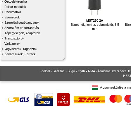
Optoelektronika
Peltier modulok
Pneumatika
Szenzorok
MST250 2A
Szerelési segédanyagok
Biztosíték, lomha, subminiatűr, 8.5
Bizt
Szerszám és forrasztás
mm
Tápegységek, Adapterek
Tranzisztorok
Varisztorok
Vegyszerek, ragasztók
Zavarszűrők, Ferritek
Főoldal
•
Szállítás
•
Súgó
•
GyIK
•
RMA
•
Általános szerződési fe
HESTO
A csomagküldés a ma