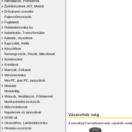
Ellenállások, Potméterek
Építőkészletek (KIT, Modul)
Erősáramú szerelés
Fejlesztőeszközök
Foglalatok
Hobbielektronika.hu
Induktivitás, Transzformátor
Kábelek, Vezetékek
Kapcsolók, Relék
Készülékek
Kishangszórók, Piezók, Mikrofonok
Kondenzátor
Kristályok
Matricák, Feliratok
Méréstechnika
Mini PC, ipari PC, tartozékok
Modulok
Modulvilág
Motorok, Ventilátorok, Fűtőelemek
Munkavédelmi eszközök
Műszerdobozok
Napelemek és tartozékok
Vásárolták még
NYÁK-ok
Okosotthon, Lakáselektronika
A következő termékeket más vásárlók rendelték
Oktatási eszközök