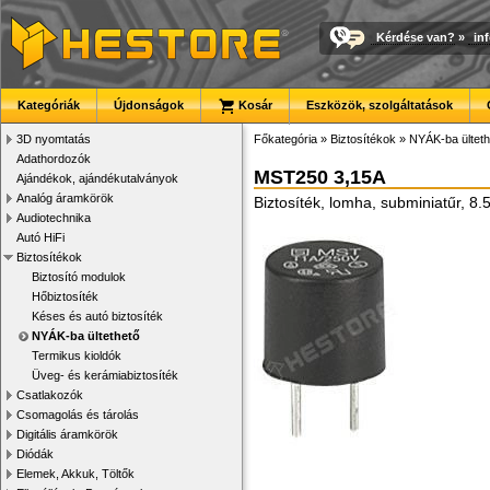
Kérdése van?
»
in
Kategóriák
Újdonságok
Kosár
Eszközök, szolgáltatások
3D nyomtatás
Főkategória
»
Biztosítékok
»
NYÁK-ba ülteth
Adathordozók
MST250 3,15A
Ajándékok, ajándékutalványok
Analóg áramkörök
Biztosíték, lomha, subminiatűr, 8
Audiotechnika
Autó HiFi
Biztosítékok
Biztosító modulok
Hőbiztosíték
Késes és autó biztosíték
NYÁK-ba ültethető
Termikus kioldók
Üveg- és kerámiabiztosíték
Csatlakozók
Csomagolás és tárolás
Digitális áramkörök
Diódák
Elemek, Akkuk, Töltők