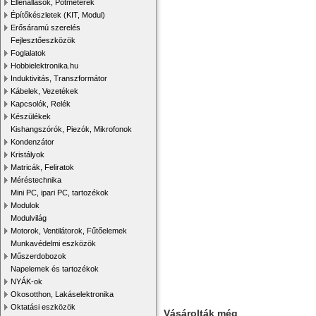
Ellenállások, Potméterek
Építőkészletek (KIT, Modul)
Erősáramú szerelés
Fejlesztőeszközök
Foglalatok
Hobbielektronika.hu
Induktivitás, Transzformátor
Kábelek, Vezetékek
Kapcsolók, Relék
Készülékek
Kishangszórók, Piezók, Mikrofonok
Kondenzátor
Kristályok
Matricák, Feliratok
Méréstechnika
Mini PC, ipari PC, tartozékok
Modulok
Modulvilág
Motorok, Ventilátorok, Fűtőelemek
Munkavédelmi eszközök
Műszerdobozok
Napelemek és tartozékok
NYÁK-ok
Okosotthon, Lakáselektronika
Oktatási eszközök
Vásárolták még