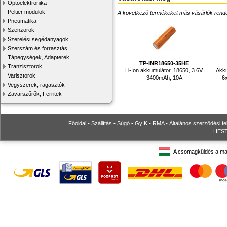
Optoelektronika
Peltier modulok
A következő termékeket más vásárlók rendelték
Pneumatika
Szenzorok
Szerelési segédanyagok
Szerszám és forrasztás
Tápegységek, Adapterek
TP-INR18650-35HE
Tranzisztorok
Li-Ion akkumulátor, 18650, 3.6V,
Akku
Varisztorok
3400mAh, 10A
6
Vegyszerek, ragasztók
Zavarszűrők, Ferritek
Főoldal
•
Szállítás
•
Súgó
•
GyIK
•
RMA
•
Általános szerződési fe
HESTO
A csomagküldés a ma