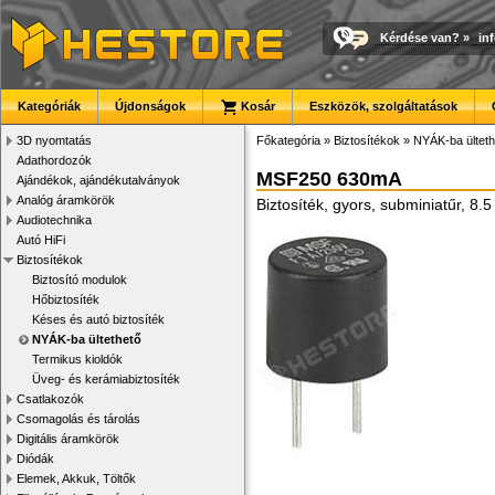
Kérdése van?
»
in
Kategóriák
Újdonságok
Kosár
Eszközök, szolgáltatások
3D nyomtatás
Főkategória
»
Biztosítékok
»
NYÁK-ba ülteth
Adathordozók
MSF250 630mA
Ajándékok, ajándékutalványok
Analóg áramkörök
Biztosíték, gyors, subminiatűr, 8.
Audiotechnika
Autó HiFi
Biztosítékok
Biztosító modulok
Hőbiztosíték
Késes és autó biztosíték
NYÁK-ba ültethető
Termikus kioldók
Üveg- és kerámiabiztosíték
Csatlakozók
Csomagolás és tárolás
Digitális áramkörök
Diódák
Elemek, Akkuk, Töltők