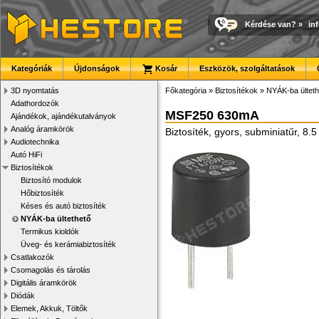
Kérdése van?
»
in
Kategóriák
Újdonságok
Kosár
Eszközök, szolgáltatások
3D nyomtatás
Főkategória
»
Biztosítékok
»
NYÁK-ba ülteth
Adathordozók
MSF250 630mA
Ajándékok, ajándékutalványok
Analóg áramkörök
Biztosíték, gyors, subminiatűr, 8.
Audiotechnika
Autó HiFi
Biztosítékok
Biztosító modulok
Hőbiztosíték
Késes és autó biztosíték
NYÁK-ba ültethető
Termikus kioldók
Üveg- és kerámiabiztosíték
Csatlakozók
Csomagolás és tárolás
Digitális áramkörök
Diódák
Elemek, Akkuk, Töltők