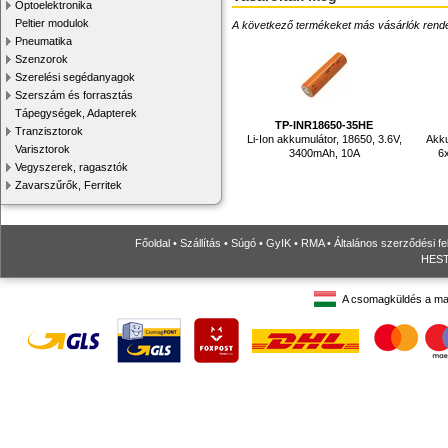
Optoelektronika
Peltier modulok
A következő termékeket más vásárlók rendelték
Pneumatika
Szenzorok
Szerelési segédanyagok
Szerszám és forrasztás
Tápegységek, Adapterek
TP-INR18650-35HE
Tranzisztorok
Li-Ion akkumulátor, 18650, 3.6V,
Akku
Varisztorok
3400mAh, 10A
6
Vegyszerek, ragasztók
Zavarszűrők, Ferritek
Főoldal
•
Szállítás
•
Súgó
•
GyIK
•
RMA
•
Általános szerződési fe
HESTO
A csomagküldés a ma