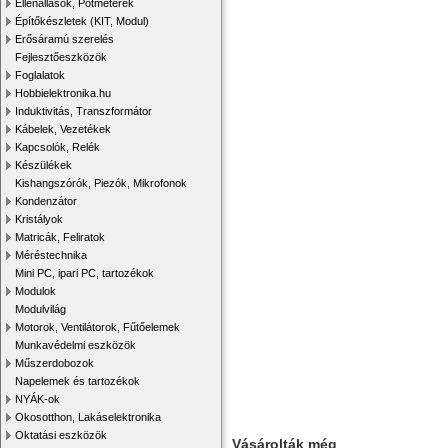
Ellenállások, Potméterek
Építőkészletek (KIT, Modul)
Erősáramú szerelés
Fejlesztőeszközök
Foglalatok
Hobbielektronika.hu
Induktivitás, Transzformátor
Kábelek, Vezetékek
Kapcsolók, Relék
Készülékek
Kishangszórók, Piezók, Mikrofonok
Kondenzátor
Kristályok
Matricák, Feliratok
Méréstechnika
Mini PC, ipari PC, tartozékok
Modulok
Modulvilág
Motorok, Ventilátorok, Fűtőelemek
Munkavédelmi eszközök
Műszerdobozok
Napelemek és tartozékok
NYÁK-ok
Okosotthon, Lakáselektronika
Oktatási eszközök
Vásárolták még