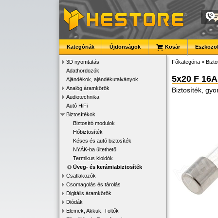
Kategóriák
Újdonságok
Kosár
Eszközök
3D nyomtatás
Főkategória
»
Bizto
Adathordozók
5x20 F 16A
Ajándékok, ajándékutalványok
Analóg áramkörök
Biztosíték, gyo
Audiotechnika
Autó HiFi
Biztosítékok
Biztosító modulok
Hőbiztosíték
Késes és autó biztosíték
NYÁK-ba ültethető
Termikus kioldók
Üveg- és kerámiabiztosíték
Csatlakozók
Csomagolás és tárolás
Digitális áramkörök
Diódák
Elemek, Akkuk, Töltők