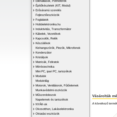
Ellenállások, Potméterek
Építőkészletek (KIT, Modul)
Erősáramú szerelés
Fejlesztőeszközök
Foglalatok
Hobbielektronika.hu
Induktivitás, Transzformátor
Kábelek, Vezetékek
Kapcsolók, Relék
Készülékek
Kishangszórók, Piezók, Mikrofonok
Kondenzátor
Kristályok
Matricák, Feliratok
Méréstechnika
Mini PC, ipari PC, tartozékok
Modulok
Modulvilág
Motorok, Ventilátorok, Fűtőelemek
Munkavédelmi eszközök
Műszerdobozok
Vásárolták m
Napelemek és tartozékok
A következő terméke
NYÁK-ok
Okosotthon, Lakáselektronika
Oktatási eszközök