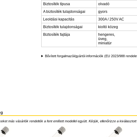
Biztosíték típusa
olvadó
A biztosíték tulajdonságai
gyors
Leoldási kapacitás
300A / 250V AC
Biztosíték tulajdonságai
kioltó közeg
Biztosíték fajtája
hengeres,
üveg,
miniatür
Bővített forgalmazói/gyártói információk (EU 2023/988 rendele
ég
ket más vásárlók rendelték a fent említett modellel együtt. Kérjük, ellenőrizze a kiválasztott