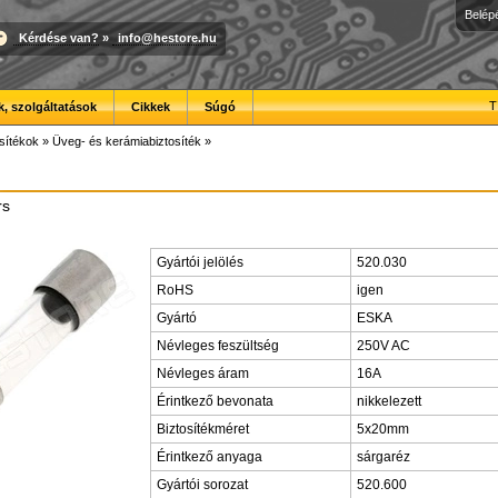
Belép
Kérdése van?
»
info@hestore.hu
T
, szolgáltatások
Cikkek
Súgó
sítékok
»
Üveg- és kerámiabiztosíték
»
rs
Gyártói jelölés
520.030
RoHS
igen
Gyártó
ESKA
Névleges feszültség
250V AC
Névleges áram
16A
Érintkező bevonata
nikkelezett
Biztosítékméret
5x20mm
Érintkező anyaga
sárgaréz
Gyártói sorozat
520.600