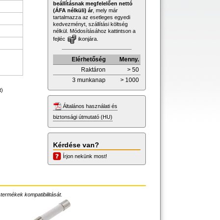
beállításnak megfelelően nettó
(ÁFA nélküli) ár
, mely már
tartalmazza az esetleges egyedi
kedvezményt, szállítási költség
nélkül. Módosításához kattintson a
fejléc
ikonjára.
Elérhetőség
Menny.
Raktáron
> 50
3 munkanap
> 1000
t)
Általános használati és
biztonsági útmutató (HU)
Kérdése van?
Írjon nekünk most!
 termékek kompatibilitását.