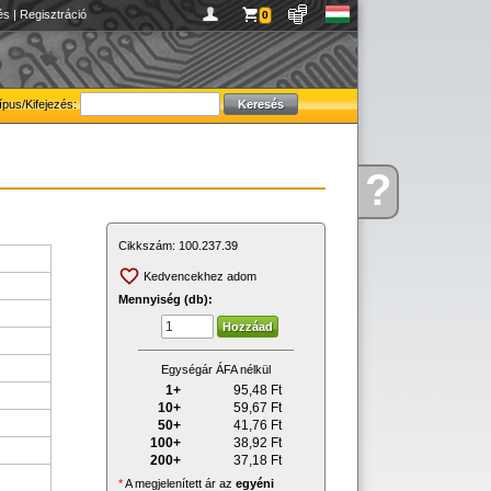
és
|
Regisztráció
0
ípus/Kifejezés:
?
Kérdése
van
Cikkszám:
100.237.39
Kedvencekhez adom
Mennyiség (db):
Egységár ÁFA nélkül
1+
95,48
Ft
10+
59,67
Ft
50+
41,76
Ft
100+
38,92
Ft
200+
37,18
Ft
*
A megjelenített ár az
egyéni