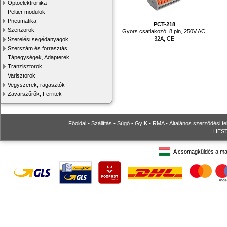
Optoelektronika
Peltier modulok
Pneumatika
PCT-218
Szenzorok
Gyors csatlakozó, 8 pin, 250V AC,
32A, CE
Szerelési segédanyagok
Szerszám és forrasztás
Tápegységek, Adapterek
Tranzisztorok
Varisztorok
Vegyszerek, ragasztók
Zavarszűrők, Ferritek
Főoldal
•
Szállítás
•
Súgó
•
GyIK
•
RMA
•
Általános szerződési fe
HESTO
A csomagküldés a ma