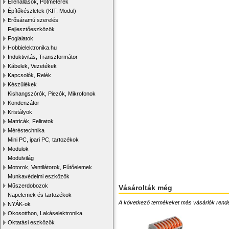
Ellenállások, Potméterek
Építőkészletek (KIT, Modul)
Erősáramú szerelés
Fejlesztőeszközök
Foglalatok
Hobbielektronika.hu
Induktivitás, Transzformátor
Kábelek, Vezetékek
Kapcsolók, Relék
Készülékek
Kishangszórók, Piezók, Mikrofonok
Kondenzátor
Kristályok
Matricák, Feliratok
Méréstechnika
Mini PC, ipari PC, tartozékok
Modulok
Modulvilág
Motorok, Ventilátorok, Fűtőelemek
Munkavédelmi eszközök
Műszerdobozok
Vásárolták még
Napelemek és tartozékok
A következő termékeket más vásárlók rendelték
NYÁK-ok
Okosotthon, Lakáselektronika
Oktatási eszközök