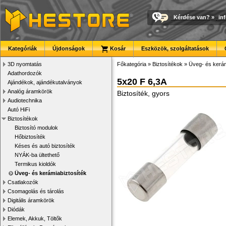
Kérdése van?
»
in
Kategóriák
Újdonságok
Kosár
Eszközök, szolgáltatások
3D nyomtatás
Főkategória
»
Biztosítékok
»
Üveg- és kerám
Adathordozók
5x20 F 6,3A
Ajándékok, ajándékutalványok
Analóg áramkörök
Biztosíték, gyors
Audiotechnika
Autó HiFi
Biztosítékok
Biztosító modulok
Hőbiztosíték
Késes és autó biztosíték
NYÁK-ba ültethető
Termikus kioldók
Üveg- és kerámiabiztosíték
Csatlakozók
Csomagolás és tárolás
Digitális áramkörök
Diódák
Elemek, Akkuk, Töltők