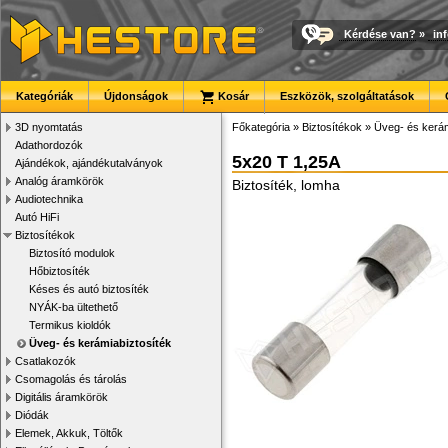
Kérdése van?
»
in
Kategóriák
Újdonságok
Kosár
Eszközök, szolgáltatások
3D nyomtatás
Főkategória
»
Biztosítékok
»
Üveg- és kerám
Adathordozók
5x20 T 1,25A
Ajándékok, ajándékutalványok
Analóg áramkörök
Biztosíték, lomha
Audiotechnika
Autó HiFi
Biztosítékok
Biztosító modulok
Hőbiztosíték
Késes és autó biztosíték
NYÁK-ba ültethető
Termikus kioldók
Üveg- és kerámiabiztosíték
Csatlakozók
Csomagolás és tárolás
Digitális áramkörök
Diódák
Elemek, Akkuk, Töltők