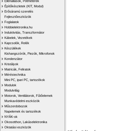
Ellenállások, Potméterek
Építőkészletek (KIT, Modul)
Erősáramú szerelés
Fejlesztőeszközök
Foglalatok
Hobbielektronika.hu
Induktivitás, Transzformátor
Kábelek, Vezetékek
Kapcsolók, Relék
Készülékek
Kishangszórók, Piezók, Mikrofonok
Kondenzátor
Kristályok
Matricák, Feliratok
Méréstechnika
Mini PC, ipari PC, tartozékok
Modulok
Modulvilág
Motorok, Ventilátorok, Fűtőelemek
Munkavédelmi eszközök
Műszerdobozok
Napelemek és tartozékok
NYÁK-ok
Okosotthon, Lakáselektronika
Oktatási eszközök