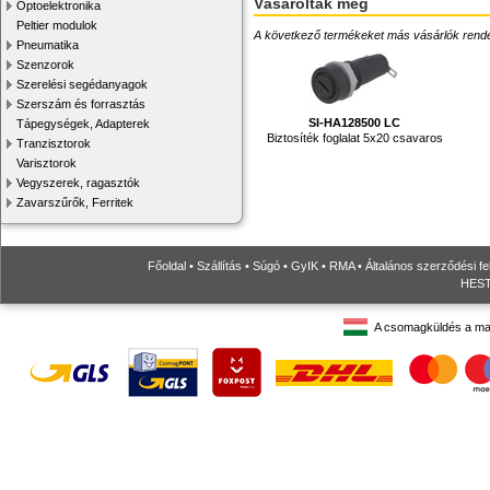
Vásárolták még
Optoelektronika
Peltier modulok
A következő termékeket más vásárlók rendelték
Pneumatika
Szenzorok
Szerelési segédanyagok
Szerszám és forrasztás
SI-HA128500 LC
Tápegységek, Adapterek
Biztosíték foglalat 5x20 csavaros
Tranzisztorok
Varisztorok
Vegyszerek, ragasztók
Zavarszűrők, Ferritek
Főoldal
•
Szállítás
•
Súgó
•
GyIK
•
RMA
•
Általános szerződési fe
HESTO
A csomagküldés a ma