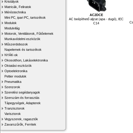
Kristályok
Matricák, Feliratok
Méréstechnika
AC2DCE
Mini PC, ipari PC, tartozékok
AC beépíthető aljzat (apa - dugó), IEC
Cs
Modulok
C14
Modulvilág
Motorok, Ventilátorok, Fűtőelemek
Munkavédelmi eszközök
Műszerdobozok
Napelemek és tartozékok
NYÁK-ok
Okosotthon, Lakáselektronika
Oktatási eszközök
Optoelektronika
Peltier modulok
Pneumatika
Szenzorok
Szerelési segédanyagok
Szerszám és forrasztás
Tápegységek, Adapterek
Tranzisztorok
Varisztorok
Vegyszerek, ragasztók
Zavarszűrők, Ferritek