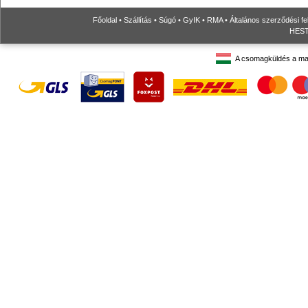
Főoldal
•
Szállítás
•
Súgó
•
GyIK
•
RMA
•
Általános szerződési fe
HESTO
A csomagküldés a ma