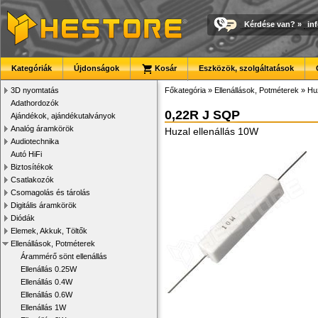
Kérdése van?
»
in
Kategóriák
Újdonságok
Kosár
Eszközök, szolgáltatások
3D nyomtatás
Főkategória
»
Ellenállások, Potméterek
»
Huz
Adathordozók
0,22R J SQP
Ajándékok, ajándékutalványok
Analóg áramkörök
Huzal ellenállás 10W
Audiotechnika
Autó HiFi
Biztosítékok
Csatlakozók
Csomagolás és tárolás
Digitális áramkörök
Diódák
Elemek, Akkuk, Töltők
Ellenállások, Potméterek
Árammérő sönt ellenállás
Ellenállás 0.25W
Ellenállás 0.4W
Ellenállás 0.6W
Ellenállás 1W