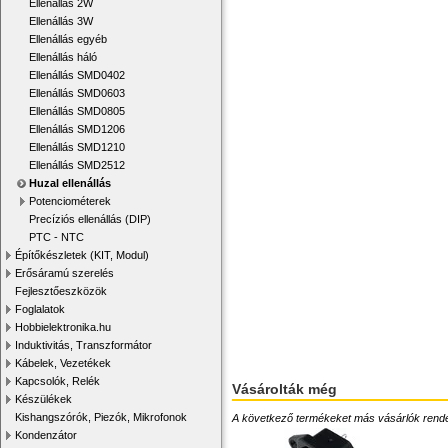
Ellenállás 2W
Ellenállás 3W
Ellenállás egyéb
Ellenállás háló
Ellenállás SMD0402
Ellenállás SMD0603
Ellenállás SMD0805
Ellenállás SMD1206
Ellenállás SMD1210
Ellenállás SMD2512
Huzal ellenállás
Potenciométerek
Precíziós ellenállás (DIP)
PTC - NTC
Építőkészletek (KIT, Modul)
Erősáramú szerelés
Fejlesztőeszközök
Foglalatok
Hobbielektronika.hu
Induktivitás, Transzformátor
Kábelek, Vezetékek
Kapcsolók, Relék
Vásárolták még
Készülékek
Kishangszórók, Piezók, Mikrofonok
A következő termékeket más vásárlók rendelték
Kondenzátor