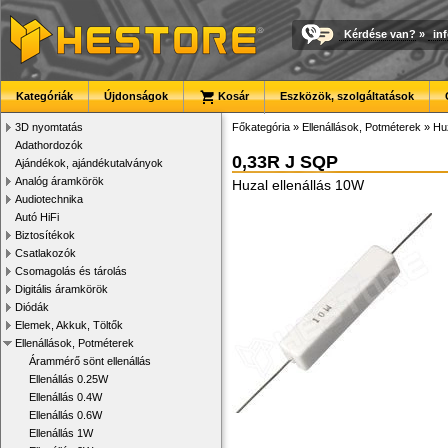
Kérdése van?
»
in
Kategóriák
Újdonságok
Kosár
Eszközök, szolgáltatások
3D nyomtatás
Főkategória
»
Ellenállások, Potméterek
»
Huz
Adathordozók
0,33R J SQP
Ajándékok, ajándékutalványok
Analóg áramkörök
Huzal ellenállás 10W
Audiotechnika
Autó HiFi
Biztosítékok
Csatlakozók
Csomagolás és tárolás
Digitális áramkörök
Diódák
Elemek, Akkuk, Töltők
Ellenállások, Potméterek
Árammérő sönt ellenállás
Ellenállás 0.25W
Ellenállás 0.4W
Ellenállás 0.6W
Ellenállás 1W