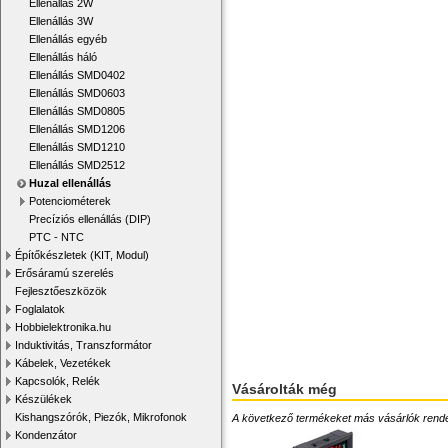
Ellenállás 2W
Ellenállás 3W
Ellenállás egyéb
Ellenállás háló
Ellenállás SMD0402
Ellenállás SMD0603
Ellenállás SMD0805
Ellenállás SMD1206
Ellenállás SMD1210
Ellenállás SMD2512
Huzal ellenállás
Potenciométerek
Precíziós ellenállás (DIP)
PTC - NTC
Építőkészletek (KIT, Modul)
Erősáramú szerelés
Fejlesztőeszközök
Foglalatok
Hobbielektronika.hu
Induktivitás, Transzformátor
Kábelek, Vezetékek
Kapcsolók, Relék
Vásárolták még
Készülékek
Kishangszórók, Piezók, Mikrofonok
A következő termékeket más vásárlók rendelték
Kondenzátor