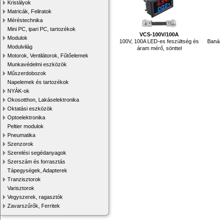
Kristályok
Matricák, Feliratok
Méréstechnika
Mini PC, ipari PC, tartozékok
VCS-100V/100A
Modulok
100V, 100A LED-es feszültség és
Baná
Modulvilág
áram mérő, sönttel
Motorok, Ventilátorok, Fűtőelemek
Munkavédelmi eszközök
Műszerdobozok
Napelemek és tartozékok
NYÁK-ok
Okosotthon, Lakáselektronika
Oktatási eszközök
Optoelektronika
Peltier modulok
Pneumatika
Szenzorok
Szerelési segédanyagok
Szerszám és forrasztás
Tápegységek, Adapterek
Tranzisztorok
Varisztorok
Vegyszerek, ragasztók
Zavarszűrők, Ferritek