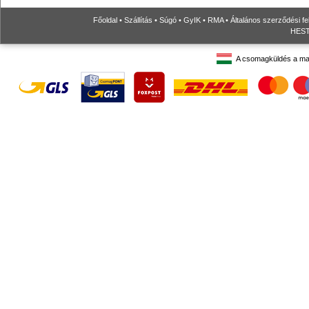
Főoldal
•
Szállítás
•
Súgó
•
GyIK
•
RMA
•
Általános szerződési fe
HESTO
A csomagküldés a ma