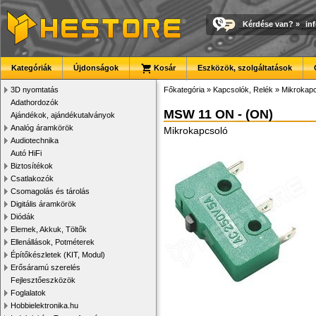
Kérdése van?
»
in
Kategóriák
Újdonságok
Kosár
Eszközök, szolgáltatások
3D nyomtatás
Főkategória
»
Kapcsolók, Relék
»
Mikrokap
Adathordozók
MSW 11 ON - (ON)
Ajándékok, ajándékutalványok
Analóg áramkörök
Mikrokapcsoló
Audiotechnika
Autó HiFi
Biztosítékok
Csatlakozók
Csomagolás és tárolás
Digitális áramkörök
Diódák
Elemek, Akkuk, Töltők
Ellenállások, Potméterek
Építőkészletek (KIT, Modul)
Erősáramú szerelés
Fejlesztőeszközök
Foglalatok
Hobbielektronika.hu