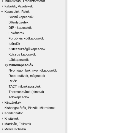
Induktivitás, Transzformátor
Kábelek, Vezetékek
Kapcsolók, Relék
Billenő kapcsolók
Billentyűzetek
DIP - kapcsolók
Enkóderek
Forgó- és kódkapcsolók
Időrelék
Kisfeszültségű kapcsolók
Kulcsos kapcsolók
Lábkapcsolók
Mikrokapcsolók
Nyomógombok, nyomókapcsolók
Reed-csövek, mágnesek
Relék
TACT mikrokapcsolók
Thermosztátok (bimetal)
Tolókapcsolók
Készülékek
Kishangszórók, Piezók, Mikrofonok
Kondenzátor
Kristályok
Matricák, Feliratok
Méréstechnika