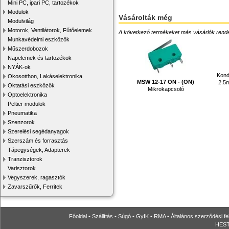
Mini PC, ipari PC, tartozékok
Modulok
Vásárolták még
Modulvilág
Motorok, Ventilátorok, Fűtőelemek
A következő termékeket más vásárlók rendelték
Munkavédelmi eszközök
Műszerdobozok
Napelemek és tartozékok
NYÁK-ok
Konde
Okosotthon, Lakáselektronika
MSW 12-17 ON - (ON)
2.5m
Oktatási eszközök
Mikrokapcsoló
Optoelektronika
Peltier modulok
Pneumatika
Szenzorok
Szerelési segédanyagok
Szerszám és forrasztás
Tápegységek, Adapterek
Tranzisztorok
Varisztorok
Vegyszerek, ragasztók
Zavarszűrők, Ferritek
Főoldal
•
Szállítás
•
Súgó
•
GyIK
•
RMA
•
Általános szerződési fe
HESTO