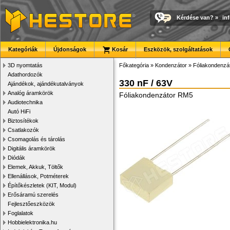
Kérdése van?
»
in
Kategóriák
Újdonságok
Kosár
Eszközök, szolgáltatások
3D nyomtatás
Főkategória
»
Kondenzátor
»
Fóliakondenzá
Adathordozók
330 nF / 63V
Ajándékok, ajándékutalványok
Analóg áramkörök
Fóliakondenzátor RM5
Audiotechnika
Autó HiFi
Biztosítékok
Csatlakozók
Csomagolás és tárolás
Digitális áramkörök
Diódák
Elemek, Akkuk, Töltők
Ellenállások, Potméterek
Építőkészletek (KIT, Modul)
Erősáramú szerelés
Fejlesztőeszközök
Foglalatok
Hobbielektronika.hu