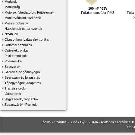
Modulok
Modulvilág
100 nF / 63V
Motorok, Ventilátorok, Fűtőelemek
Fóliakondenzátor RM5
Fólia
6
Munkavédelmi eszközök
Műszerdobozok
Napelemek és tartozékok
NYÁK-ok
Okosotthon, Lakáselektronika
Oktatási eszközök
Optoelektronika
Peltier modulok
Pneumatika
Szenzorok
Szerelési segédanyagok
Szerszám és forrasztás
Tápegységek, Adapterek
Tranzisztorok
Varisztorok
Vegyszerek, ragasztók
Zavarszűrők, Ferritek
Főoldal
•
Szállítás
•
Súgó
•
GyIK
•
RMA
•
Általános szerződési fe
HESTO