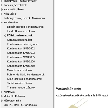
Induktivitás, Transzformátor
Kábelek, Vezetékek
Kapcsolók, Relék
Készülékek
Kishangszórók, Piezók, Mikrofonok
Kondenzátor
Bipolár elektrolit kondenzátorok
Elektrolit kondenzátorok
Fóliakondenzátorok
Kerámia kondenzátor
Kondenzátor hálózat, tömb
Kondenzátor, SMD0402
Kondenzátor, SMD0603
Kondenzátor, SMD0805
Kondenzátor, SMD1206
Kondenzátor, SMD1210
Motor kondenzátorok
Polimer és hibrid kondenzátorok
SMD Elektrolit kondenzátorok
Tantal kondenzátorok
Trimmer kondenzátorok
Vásárolták még
Kristályok
A következő termékeket más vásárlók rendelték
Matricák, Feliratok
Méréstechnika
Mini PC, ipari PC, tartozékok