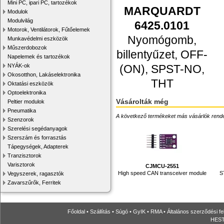
Mini PC, ipari PC, tartozékok
MARQUARDT
Modulok
Modulvilág
6425.0101
Motorok, Ventilátorok, Fűtőelemek
Nyomógomb,
Munkavédelmi eszközök
Műszerdobozok
billentyűzet, OFF-
Napelemek és tartozékok
(ON), SPST-NO,
NYÁK-ok
Okosotthon, Lakáselektronika
THT
Oktatási eszközök
Optoelektronika
Vásárolták még
Peltier modulok
Pneumatika
A következő termékeket más vásárlók rendelték
Szenzorok
Szerelési segédanyagok
Szerszám és forrasztás
Tápegységek, Adapterek
Tranzisztorok
Varisztorok
CJMCU-2551
High speed CAN transceiver module
S
Vegyszerek, ragasztók
Zavarszűrők, Ferritek
Főoldal
•
Szállítás
•
Súgó
•
GyIK
•
RMA
•
Általános szerződési fe
HESTO