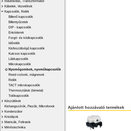
Induktivitás, Transzformátor
Kábelek, Vezetékek
Kapcsolók, Relék
Billenő kapcsolók
Billentyűzetek
DIP - kapcsolók
Enkóderek
Forgó- és kódkapcsolók
Időrelék
Kisfeszültségű kapcsolók
Kulcsos kapcsolók
Lábkapcsolók
Mikrokapcsolók
Nyomógombok, nyomókapcsolók
Reed-csövek, mágnesek
Relék
TACT mikrokapcsolók
Thermosztátok (bimetal)
Tolókapcsolók
Készülékek
Kishangszórók, Piezók, Mikrofonok
Ajánlott hozzávaló termékek
Kondenzátor
Kristályok
Matricák, Feliratok
Méréstechnika