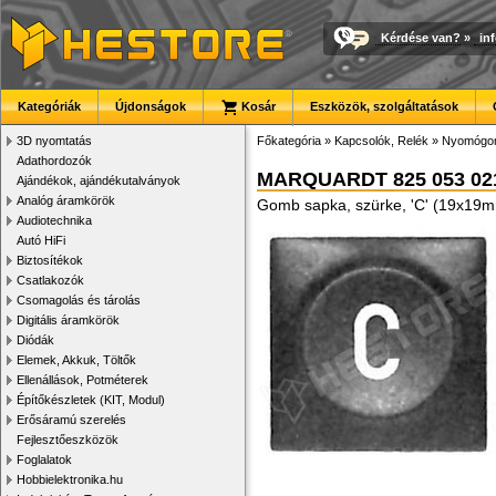
Kérdése van?
»
in
Kategóriák
Újdonságok
Kosár
Eszközök, szolgáltatások
3D nyomtatás
Főkategória
»
Kapcsolók, Relék
»
Nyomógom
Adathordozók
MARQUARDT 825 053 02
Ajándékok, ajándékutalványok
Analóg áramkörök
Gomb sapka, szürke, 'C' (19x19
Audiotechnika
Autó HiFi
Biztosítékok
Csatlakozók
Csomagolás és tárolás
Digitális áramkörök
Diódák
Elemek, Akkuk, Töltők
Ellenállások, Potméterek
Építőkészletek (KIT, Modul)
Erősáramú szerelés
Fejlesztőeszközök
Foglalatok
Hobbielektronika.hu