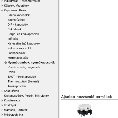
Induktivitás, Transzformátor
Kábelek, Vezetékek
Kapcsolók, Relék
Billenő kapcsolók
Billentyűzetek
DIP - kapcsolók
Enkóderek
Forgó- és kódkapcsolók
Időrelék
Kisfeszültségű kapcsolók
Kulcsos kapcsolók
Lábkapcsolók
Mikrokapcsolók
Nyomógombok, nyomókapcsolók
Reed-csövek, mágnesek
Relék
TACT mikrokapcsolók
Thermosztátok (bimetal)
Tolókapcsolók
Készülékek
Kishangszórók, Piezók, Mikrofonok
Ajánlott hozzávaló termékek
Kondenzátor
Kristályok
Matricák, Feliratok
Méréstechnika