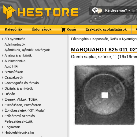
Kérdése van?
»
in
Kategóriák
Újdonságok
Kosár
Eszközök, szolgáltatások
3D nyomtatás
Főkategória
»
Kapcsolók, Relék
»
Nyomógom
Adathordozók
MARQUARDT 825 011 02
Ajándékok, ajándékutalványok
Analóg áramkörök
Gomb sapka, szürke, '.' (19x19m
Audiotechnika
Autó HiFi
Biztosítékok
Csatlakozók
Csomagolás és tárolás
Digitális áramkörök
Diódák
Elemek, Akkuk, Töltők
Ellenállások, Potméterek
Építőkészletek (KIT, Modul)
Erősáramú szerelés
Fejlesztőeszközök
Foglalatok
Hobbielektronika.hu