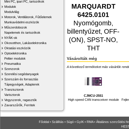
Mini PC, ipari PC, tartozékok
MARQUARDT
Modulok
Modulvilág
6425.0101
Motorok, Ventilátorok, Fűtőelemek
Nyomógomb,
Munkavédelmi eszközök
Műszerdobozok
billentyűzet, OFF-
Napelemek és tartozékok
(ON), SPST-NO,
NYÁK-ok
Okosotthon, Lakáselektronika
THT
Oktatási eszközök
Optoelektronika
Vásárolták még
Peltier modulok
Pneumatika
A következő termékeket más vásárlók rendelték
Szenzorok
Szerelési segédanyagok
Szerszám és forrasztás
Tápegységek, Adapterek
Tranzisztorok
Varisztorok
CJMCU-2551
High speed CAN transceiver module
Fejle
Vegyszerek, ragasztók
Zavarszűrők, Ferritek
Főoldal
•
Szállítás
•
Súgó
•
GyIK
•
RMA
•
Általános szerződési fe
HESTO