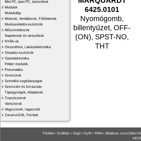
MARQUARDT
Mini PC, ipari PC, tartozékok
6425.0101
Modulok
Modulvilág
Nyomógomb,
Motorok, Ventilátorok, Fűtőelemek
Munkavédelmi eszközök
billentyűzet, OFF-
Műszerdobozok
(ON), SPST-NO,
Napelemek és tartozékok
NYÁK-ok
THT
Okosotthon, Lakáselektronika
Oktatási eszközök
Optoelektronika
Peltier modulok
Pneumatika
Szenzorok
Szerelési segédanyagok
Szerszám és forrasztás
Tápegységek, Adapterek
Tranzisztorok
Varisztorok
Vegyszerek, ragasztók
Zavarszűrők, Ferritek
Főoldal
•
Szállítás
•
Súgó
•
GyIK
•
RMA
•
Általános szerződési fe
HESTO