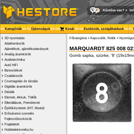
Kérdése van?
»
in
Kategóriák
Újdonságok
Kosár
Eszközök, szolgáltatások
3D nyomtatás
Főkategória
»
Kapcsolók, Relék
»
Nyomógom
Adathordozók
MARQUARDT 825 008 02
Ajándékok, ajándékutalványok
Analóg áramkörök
Gomb sapka, szürke, '8' (19x19
Audiotechnika
Autó HiFi
Biztosítékok
Csatlakozók
Csomagolás és tárolás
Digitális áramkörök
Diódák
Elemek, Akkuk, Töltők
Ellenállások, Potméterek
Építőkészletek (KIT, Modul)
Erősáramú szerelés
Fejlesztőeszközök
Foglalatok
Hobbielektronika.hu