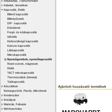
Induktivitás, Transzformátor
Kábelek, Vezetékek
Kapcsolók, Relék
Billenő kapcsolók
Billentyűzetek
DIP - kapcsolók
Enkóderek
Forgó- és kódkapcsolók
Időrelék
Kisfeszültségű kapcsolók
Kulcsos kapcsolók
Lábkapcsolók
Mikrokapcsolók
Nyomógombok, nyomókapcsolók
Reed-csövek, mágnesek
Relék
TACT mikrokapcsolók
Thermosztátok (bimetal)
Tolókapcsolók
Ajánlott hozzávaló termékek
Készülékek
Kishangszórók, Piezók, Mikrofonok
Kondenzátor
Kristályok
Matricák, Feliratok
Méréstechnika