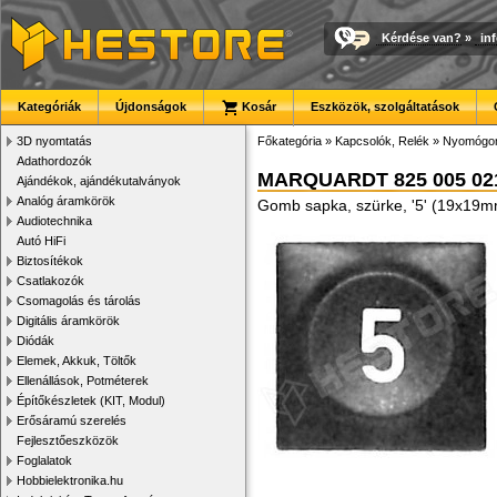
Kérdése van?
»
in
Kategóriák
Újdonságok
Kosár
Eszközök, szolgáltatások
3D nyomtatás
Főkategória
»
Kapcsolók, Relék
»
Nyomógom
Adathordozók
MARQUARDT 825 005 02
Ajándékok, ajándékutalványok
Analóg áramkörök
Gomb sapka, szürke, '5' (19x19
Audiotechnika
Autó HiFi
Biztosítékok
Csatlakozók
Csomagolás és tárolás
Digitális áramkörök
Diódák
Elemek, Akkuk, Töltők
Ellenállások, Potméterek
Építőkészletek (KIT, Modul)
Erősáramú szerelés
Fejlesztőeszközök
Foglalatok
Hobbielektronika.hu