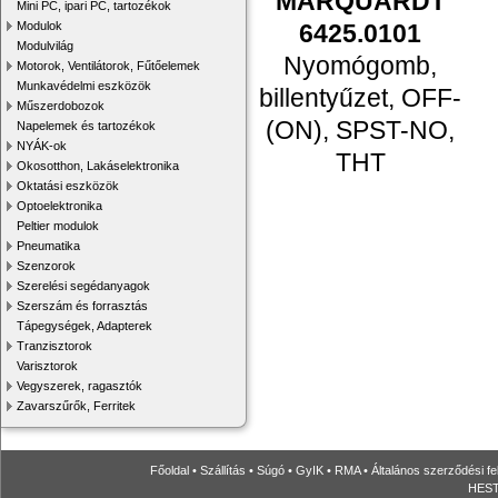
MARQUARDT
Mini PC, ipari PC, tartozékok
6425.0101
Modulok
Modulvilág
Nyomógomb,
Motorok, Ventilátorok, Fűtőelemek
Munkavédelmi eszközök
billentyűzet, OFF-
Műszerdobozok
(ON), SPST-NO,
Napelemek és tartozékok
NYÁK-ok
THT
Okosotthon, Lakáselektronika
Oktatási eszközök
Optoelektronika
Peltier modulok
Pneumatika
Szenzorok
Szerelési segédanyagok
Szerszám és forrasztás
Tápegységek, Adapterek
Tranzisztorok
Varisztorok
Vegyszerek, ragasztók
Zavarszűrők, Ferritek
Főoldal
•
Szállítás
•
Súgó
•
GyIK
•
RMA
•
Általános szerződési fe
HESTO