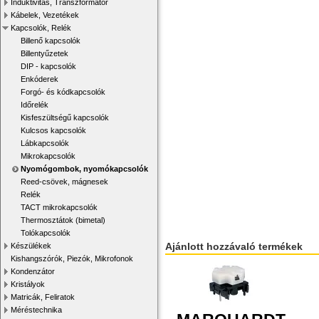
Induktivitás, Transzformátor
Kábelek, Vezetékek
Kapcsolók, Relék
Billenő kapcsolók
Billentyűzetek
DIP - kapcsolók
Enkóderek
Forgó- és kódkapcsolók
Időrelék
Kisfeszültségű kapcsolók
Kulcsos kapcsolók
Lábkapcsolók
Mikrokapcsolók
Nyomógombok, nyomókapcsolók
Reed-csövek, mágnesek
Relék
TACT mikrokapcsolók
Thermosztátok (bimetal)
Tolókapcsolók
Ajánlott hozzávaló termékek
Készülékek
Kishangszórók, Piezók, Mikrofonok
Kondenzátor
Kristályok
Matricák, Feliratok
Méréstechnika