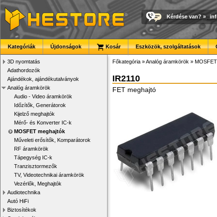
Kérdése van?
»
in
Kategóriák
Újdonságok
Kosár
Eszközök, szolgáltatások
3D nyomtatás
Főkategória
»
Analóg áramkörök
»
MOSFET 
Adathordozók
IR2110
Ajándékok, ajándékutalványok
Analóg áramkörök
FET meghajtó
Audio - Video áramkörök
Időzítők, Generátorok
Kijelző meghajtók
Mérő- és Konverter IC-k
MOSFET meghajtók
Műveleti erősítők, Komparátorok
RF áramkörök
Tápegység IC-k
Tranzisztormezők
TV, Videotechnikai áramkörök
Vezérlők, Meghajtók
Audiotechnika
Autó HiFi
Biztosítékok