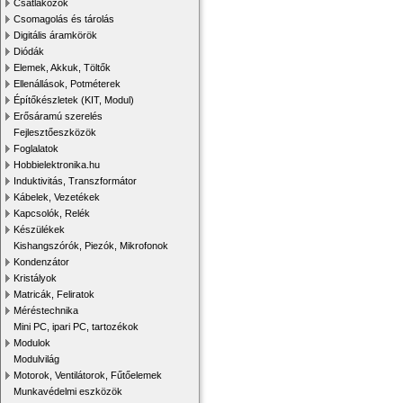
Csatlakozók
Csomagolás és tárolás
Digitális áramkörök
Diódák
Elemek, Akkuk, Töltők
Ellenállások, Potméterek
Építőkészletek (KIT, Modul)
Erősáramú szerelés
Fejlesztőeszközök
Foglalatok
Hobbielektronika.hu
Induktivitás, Transzformátor
Kábelek, Vezetékek
Kapcsolók, Relék
Készülékek
Kishangszórók, Piezók, Mikrofonok
Kondenzátor
Kristályok
Matricák, Feliratok
Méréstechnika
Mini PC, ipari PC, tartozékok
Modulok
Modulvilág
Motorok, Ventilátorok, Fűtőelemek
Munkavédelmi eszközök