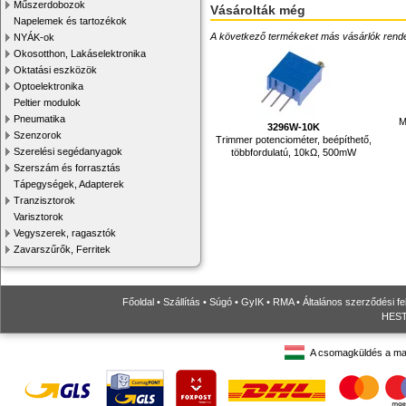
Műszerdobozok
Vásárolták még
Napelemek és tartozékok
A következő termékeket más vásárlók rendelték
NYÁK-ok
Okosotthon, Lakáselektronika
Oktatási eszközök
Optoelektronika
Peltier modulok
Pneumatika
M
3296W-10K
Szenzorok
Trimmer potenciométer, beépíthető,
Szerelési segédanyagok
többfordulatú, 10kΩ, 500mW
Szerszám és forrasztás
Tápegységek, Adapterek
Tranzisztorok
Varisztorok
Vegyszerek, ragasztók
Zavarszűrők, Ferritek
Főoldal
•
Szállítás
•
Súgó
•
GyIK
•
RMA
•
Általános szerződési fe
HESTO
A csomagküldés a ma