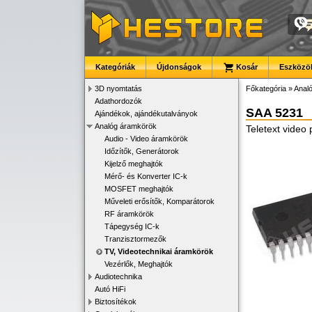
Kategóriák
Újdonságok
Kosár
Eszközök
3D nyomtatás
Főkategória
»
Anal
Adathordozók
SAA 5231
Ajándékok, ajándékutalványok
Analóg áramkörök
Teletext video
Audio - Video áramkörök
Időzítők, Generátorok
Kijelző meghajtók
Mérő- és Konverter IC-k
MOSFET meghajtók
Műveleti erősítők, Komparátorok
RF áramkörök
Tápegység IC-k
Tranzisztormezők
TV, Videotechnikai áramkörök
Vezérlők, Meghajtók
Audiotechnika
Autó HiFi
Biztosítékok