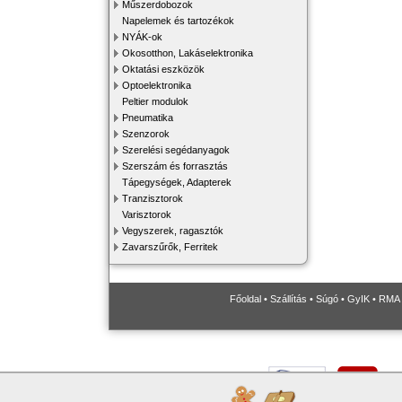
Műszerdobozok
Napelemek és tartozékok
NYÁK-ok
Okosotthon, Lakáselektronika
Oktatási eszközök
Optoelektronika
Peltier modulok
Pneumatika
Szenzorok
Szerelési segédanyagok
Szerszám és forrasztás
Tápegységek, Adapterek
Tranzisztorok
Varisztorok
Vegyszerek, ragasztók
Zavarszűrők, Ferritek
Főoldal
•
Szállítás
•
Súgó
•
GyIK
•
RMA