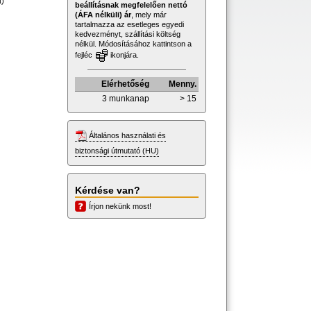
t)
beállításnak megfelelően nettó
(ÁFA nélküli) ár
, mely már
tartalmazza az esetleges egyedi
kedvezményt, szállítási költség
nélkül. Módosításához kattintson a
fejléc
ikonjára.
Elérhetőség
Menny.
3 munkanap
> 15
Általános használati és
biztonsági útmutató (HU)
Kérdése van?
Írjon nekünk most!