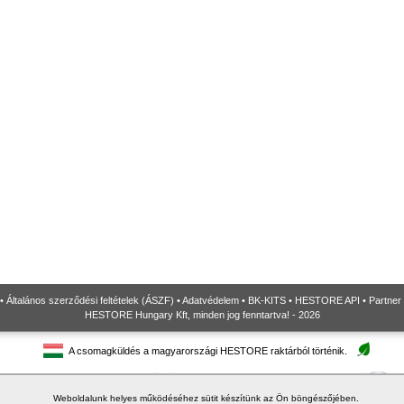
•
Általános szerződési feltételek (ÁSZF)
•
Adatvédelem
•
BK-KITS
•
HESTORE API
•
Partner
HESTORE Hungary Kft, minden jog fenntartva! - 2026
A csomagküldés a magyarországi HESTORE raktárból történik.
Weboldalunk helyes működéséhez sütit készítünk az Ön böngészőjében.