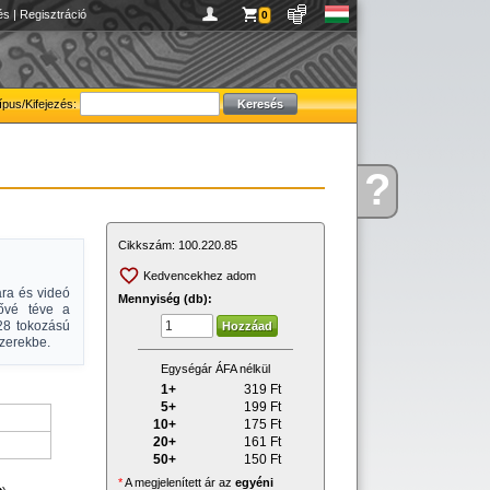
és
|
Regisztráció
0
ípus/Kifejezés:
?
Kérdése
van
Cikkszám:
100.220.85
Kedvencekhez adom
ára és videó
Mennyiség (db):
tővé téve a
28 tokozású
szerekbe.
Egységár ÁFA nélkül
1+
319
Ft
5+
199
Ft
10+
175
Ft
20+
161
Ft
50+
150
Ft
*
A megjelenített ár az
egyéni