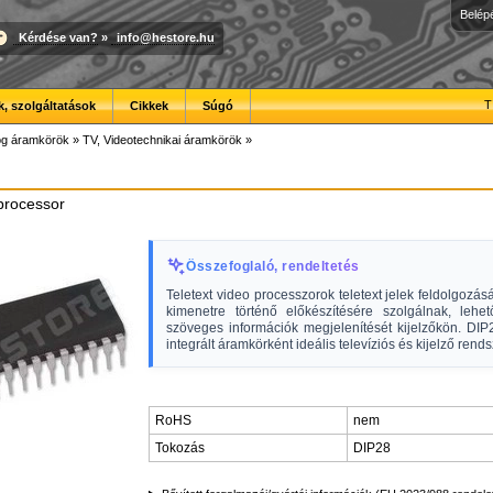
Belép
Kérdése van?
»
info@hestore.hu
T
, szolgáltatások
Cikkek
Súgó
óg áramkörök
»
TV, Videotechnikai áramkörök
»
 processor
Összefoglaló, rendeltetés
Teletext video processzorok teletext jelek feldolgozás
kimenetre történő előkészítésére szolgálnak, lehe
szöveges információk megjelenítését kijelzőkön. DIP
integrált áramkörként ideális televíziós és kijelző rend
RoHS
nem
Tokozás
DIP28