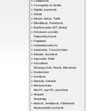
Csatlakozók
Csomagolás és tárolás
Digitális áramkörök
Diódák
Elemek, Akkuk, Töltők
Ellenállások, Potméterek
Építőkészletek (KIT, Modul)
Erősáramú szerelés
Fejlesztőeszközök
Foglalatok
Hobbielektronika.hu
Induktivitás, Transzformátor
Kábelek, Vezetékek
Kapcsolók, Relék
Készülékek
Kishangszórók, Piezók, Mikrofonok
Kondenzátor
Kristályok
Matricák, Feliratok
Méréstechnika
Mini PC, ipari PC, tartozékok
Modulok
Modulvilág
Motorok, Ventilátorok, Fűtőelemek
Munkavédelmi eszközök