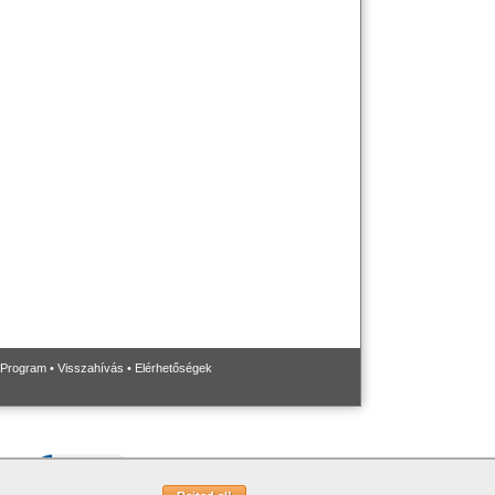
 Program
•
Visszahívás
•
Elérhetőségek