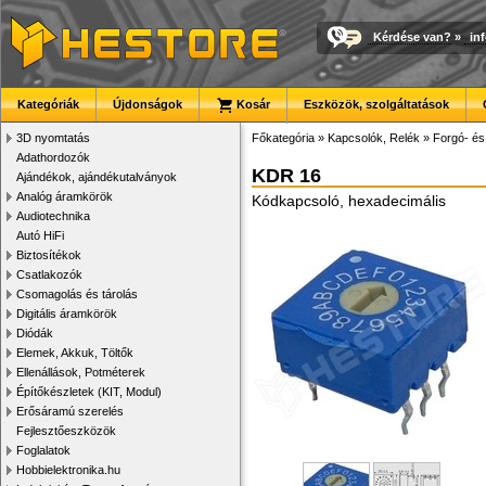
Kérdése van?
»
in
Kategóriák
Újdonságok
Kosár
Eszközök, szolgáltatások
3D nyomtatás
Főkategória
»
Kapcsolók, Relék
»
Forgó- és
Adathordozók
KDR 16
Ajándékok, ajándékutalványok
Analóg áramkörök
Kódkapcsoló, hexadecimális
Audiotechnika
Autó HiFi
Biztosítékok
Csatlakozók
Csomagolás és tárolás
Digitális áramkörök
Diódák
Elemek, Akkuk, Töltők
Ellenállások, Potméterek
Építőkészletek (KIT, Modul)
Erősáramú szerelés
Fejlesztőeszközök
Foglalatok
Hobbielektronika.hu