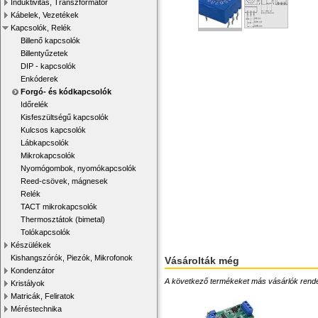
Induktivitás, Transzformátor
Kábelek, Vezetékek
Kapcsolók, Relék
Billenő kapcsolók
Billentyűzetek
DIP - kapcsolók
Enkóderek
Forgó- és kódkapcsolók
Időrelék
Kisfeszültségű kapcsolók
Kulcsos kapcsolók
Lábkapcsolók
Mikrokapcsolók
Nyomógombok, nyomókapcsolók
Reed-csövek, mágnesek
Relék
TACT mikrokapcsolók
Thermosztátok (bimetal)
Tolókapcsolók
Készülékek
Kishangszórók, Piezók, Mikrofonok
Vásárolták még
Kondenzátor
A következő termékeket más vásárlók rendelték
Kristályok
Matricák, Feliratok
Méréstechnika