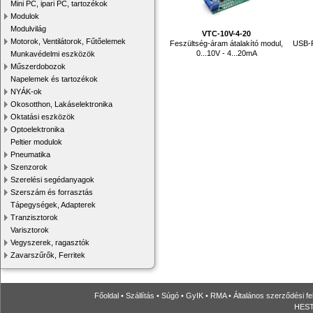
Mini PC, ipari PC, tartozékok
Modulok
Modulvilág
VTC-10V-4-20
Motorok, Ventilátorok, Fűtőelemek
Feszültség-áram átalakító modul,
USB-R
0...10V - 4...20mA
Munkavédelmi eszközök
Műszerdobozok
Napelemek és tartozékok
NYÁK-ok
Okosotthon, Lakáselektronika
Oktatási eszközök
Optoelektronika
Peltier modulok
Pneumatika
Szenzorok
Szerelési segédanyagok
Szerszám és forrasztás
Tápegységek, Adapterek
Tranzisztorok
Varisztorok
Vegyszerek, ragasztók
Zavarszűrők, Ferritek
Főoldal
•
Szállítás
•
Súgó
•
GyIK
•
RMA
•
Általános szerződési fe
HESTO