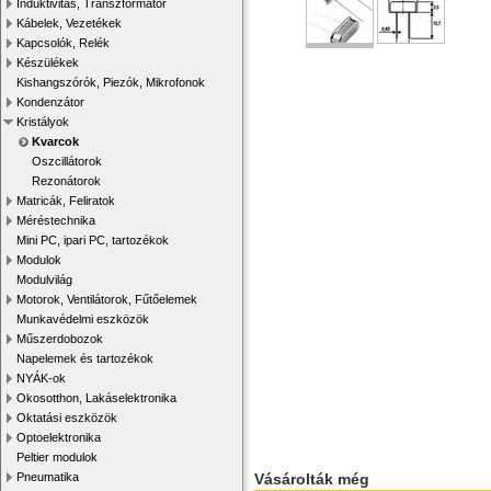
Induktivitás, Transzformátor
Kábelek, Vezetékek
Kapcsolók, Relék
Készülékek
Kishangszórók, Piezók, Mikrofonok
Kondenzátor
Kristályok
Kvarcok
Oszcillátorok
Rezonátorok
Matricák, Feliratok
Méréstechnika
Mini PC, ipari PC, tartozékok
Modulok
Modulvilág
Motorok, Ventilátorok, Fűtőelemek
Munkavédelmi eszközök
Műszerdobozok
Napelemek és tartozékok
NYÁK-ok
Okosotthon, Lakáselektronika
Oktatási eszközök
Optoelektronika
Peltier modulok
Vásárolták még
Pneumatika