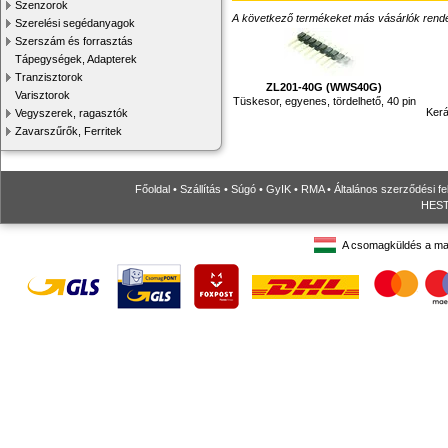
Szenzorok
A következő termékeket más vásárlók rendelték
Szerelési segédanyagok
Szerszám és forrasztás
Tápegységek, Adapterek
Tranzisztorok
ZL201-40G (WWS40G)
Varisztorok
Tüskesor, egyenes, tördelhető, 40 pin
Ker
Vegyszerek, ragasztók
Zavarszűrők, Ferritek
Főoldal
•
Szállítás
•
Súgó
•
GyIK
•
RMA
•
Általános szerződési fe
HESTO
A csomagküldés a ma