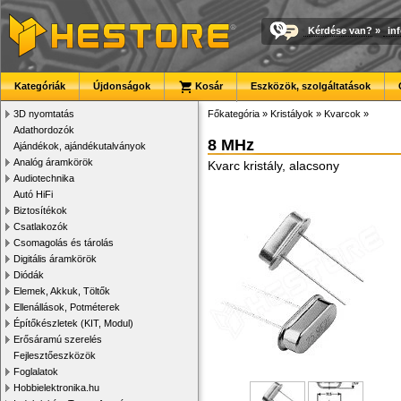
Kérdése van?
»
in
Kategóriák
Újdonságok
Kosár
Eszközök, szolgáltatások
3D nyomtatás
Főkategória
»
Kristályok
»
Kvarcok
»
Adathordozók
8 MHz
Ajándékok, ajándékutalványok
Analóg áramkörök
Kvarc kristály, alacsony
Audiotechnika
Autó HiFi
Biztosítékok
Csatlakozók
Csomagolás és tárolás
Digitális áramkörök
Diódák
Elemek, Akkuk, Töltők
Ellenállások, Potméterek
Építőkészletek (KIT, Modul)
Erősáramú szerelés
Fejlesztőeszközök
Foglalatok
Hobbielektronika.hu