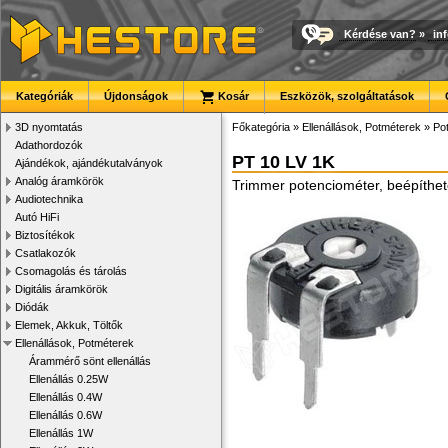
Kérdése van?
»
in
Kategóriák
Újdonságok
Kosár
Eszközök, szolgáltatások
3D nyomtatás
Főkategória
»
Ellenállások, Potméterek
»
Po
Adathordozók
PT 10 LV 1K
Ajándékok, ajándékutalványok
Analóg áramkörök
Trimmer potenciométer, beépíthet
Audiotechnika
Autó HiFi
Biztosítékok
Csatlakozók
Csomagolás és tárolás
Digitális áramkörök
Diódák
Elemek, Akkuk, Töltők
Ellenállások, Potméterek
Árammérő sönt ellenállás
Ellenállás 0.25W
Ellenállás 0.4W
Ellenállás 0.6W
Ellenállás 1W