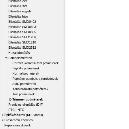
Ellenállás 2W
Ellenállás 3W
Ellenállás egyéb
Ellenállás háló
Ellenállás SMD0402
Ellenállás SMD0603
Ellenállás SMD0805
Ellenállás SMD1206
Ellenállás SMD1210
Ellenállás SMD2512
Huzal ellenállás
Potenciométerek
Cermet, kerámia-fém potméterek
Digitális potméterek
Normál potméterek
Potméter gombok, szerelvények
SMD potméterek
Többfordulatú potméterek
Toló potméterek
Trimmer potméterek
Precíziós ellenállás (DIP)
PTC - NTC
Építőkészletek (KIT, Modul)
Erősáramú szerelés
Fejlesztőeszközök