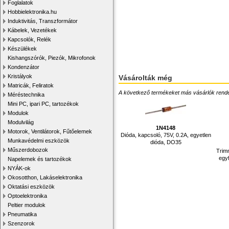
Foglalatok
Hobbielektronika.hu
Induktivitás, Transzformátor
Kábelek, Vezetékek
Kapcsolók, Relék
Készülékek
Kishangszórók, Piezók, Mikrofonok
Kondenzátor
Kristályok
Vásárolták még
Matricák, Feliratok
A következő termékeket más vásárlók rendelték
Méréstechnika
Mini PC, ipari PC, tartozékok
Modulok
Modulvilág
1N4148
Motorok, Ventilátorok, Fűtőelemek
Dióda, kapcsoló, 75V, 0.2A, egyetlen
Munkavédelmi eszközök
dióda, DO35
Műszerdobozok
Trim
egyf
Napelemek és tartozékok
NYÁK-ok
Okosotthon, Lakáselektronika
Oktatási eszközök
Optoelektronika
Peltier modulok
Pneumatika
Szenzorok