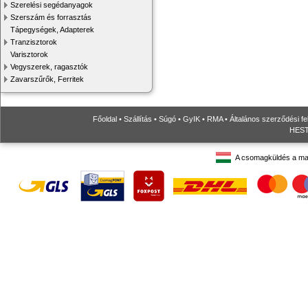
Szerelési segédanyagok
Szerszám és forrasztás
Tápegységek, Adapterek
Tranzisztorok
Varisztorok
Vegyszerek, ragasztók
Zavarszűrők, Ferritek
Főoldal
•
Szállítás
•
Súgó
•
GyIK
•
RMA
•
Általános szerződési fe
HESTO
A csomagküldés a ma