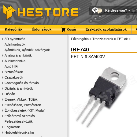
Kérdése van?
»
in
Kategóriák
Újdonságok
Kosár
Eszközök, szolgáltatások
3D nyomtatás
Főkategória
»
Tranzisztorok
»
FET-ek
»
Adathordozók
IRF740
Ajándékok, ajándékutalványok
Analóg áramkörök
FET N 6.3A/400V
Audiotechnika
Autó HiFi
Biztosítékok
Csatlakozók
Csomagolás és tárolás
Digitális áramkörök
Diódák
Elemek, Akkuk, Töltők
Ellenállások, Potméterek
Építőkészletek (KIT, Modul)
Erősáramú szerelés
Fejlesztőeszközök
Foglalatok
Hobbielektronika.hu