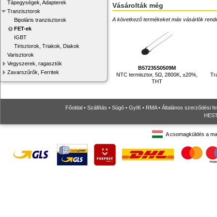
Tápegységek, Adapterek
Vásárolták még
Tranzisztorok
A következő termékeket más vásárlók rendelték
Bipoláris tranzisztorok
FET-ek
IGBT
Tirisztorok, Triakok, Diakok
Varisztorok
Vegyszerek, ragasztók
B57235S0509M
Zavarszűrők, Ferritek
NTC termisztor, 5Ω, 2800K, ±20%,
Tr
THT
Főoldal
•
Szállítás
•
Súgó
•
GyIK
•
RMA
•
Általános szerződési fe
HESTO
A csomagküldés a ma