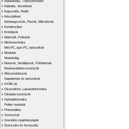
Induktivitás, Transzformátor
Kábelek, Vezetékek
Kapcsolók, Relék
Készülékek
Kishangszórók, Piezók, Mikrofonok
Kondenzátor
Kristályok
Matricák, Feliratok
Méréstechnika
Mini PC, ipari PC, tartozékok
Modulok
Modulvilág
Motorok, Ventilátorok, Fűtőelemek
Munkavédelmi eszközök
Műszerdobozok
Napelemek és tartozékok
NYÁK-ok
Okosotthon, Lakáselektronika
Oktatási eszközök
Optoelektronika
Peltier modulok
Pneumatika
Szenzorok
Szerelési segédanyagok
Szerszám és forrasztás