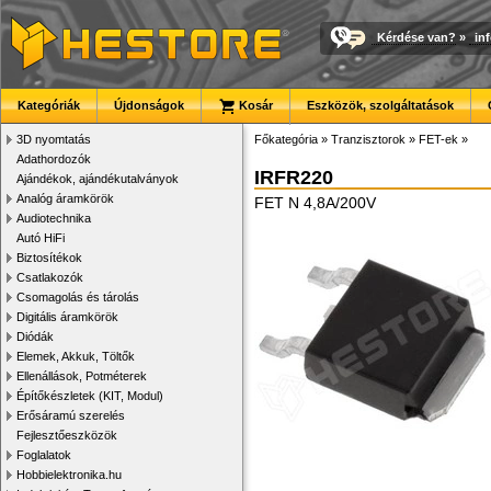
Kérdése van?
»
in
Kategóriák
Újdonságok
Kosár
Eszközök, szolgáltatások
3D nyomtatás
Főkategória
»
Tranzisztorok
»
FET-ek
»
Adathordozók
IRFR220
Ajándékok, ajándékutalványok
Analóg áramkörök
FET N 4,8A/200V
Audiotechnika
Autó HiFi
Biztosítékok
Csatlakozók
Csomagolás és tárolás
Digitális áramkörök
Diódák
Elemek, Akkuk, Töltők
Ellenállások, Potméterek
Építőkészletek (KIT, Modul)
Erősáramú szerelés
Fejlesztőeszközök
Foglalatok
Hobbielektronika.hu