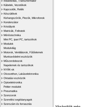
Induktivitás, Transzformátor
Kábelek, Vezetékek
Kapcsolók, Relék
Készülékek
Kishangszórók, Piezók, Mikrofonok
Kondenzátor
Kristályok
Matricák, Feliratok
Méréstechnika
Mini PC, ipari PC, tartozékok
Modulok
Modulvilág
Motorok, Ventilátorok, Fűtőelemek
Munkavédelmi eszközök
Műszerdobozok
Napelemek és tartozékok
NYÁK-ok
Okosotthon, Lakáselektronika
Oktatási eszközök
Optoelektronika
Peltier modulok
Pneumatika
Szenzorok
Szerelési segédanyagok
Szerszám és forrasztás
Vásárolták még