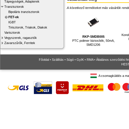
Tápegységek, Adapterek
Tranzisztorok
A következő termékeket más vásárlók rendelték
Bipoláris tranzisztorok
FET-ek
IGBT
Tirisztorok, Triakok, Diakok
Varisztorok
Konde
RKP-SMDB005
Vegyszerek, ragasztók
PTC polimer biztosíték, 50mA,
Zavarszűrők, Ferritek
SMD1206
Főoldal
•
Szállítás
•
Súgó
•
GyIK
•
RMA
•
Általános szerződési fe
HESTO
A csomagküldés a ma