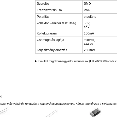
Szerelés
SMD
Tranzisztor típusa
PNP
Polaritás
bipoláris
kollektor - emitter feszültség
50V,
45V
Kollektoráram
100mA
Csomagolás fajtája
tekercs,
szalag
Teljesítmény elosztás
250mW
Bővített forgalmazói/gyártói információk (EU 2023/988 rendele
ég
ket más vásárlók rendelték a fent említett modellel együtt. Kérjük, ellenőrizze a kiválasztott