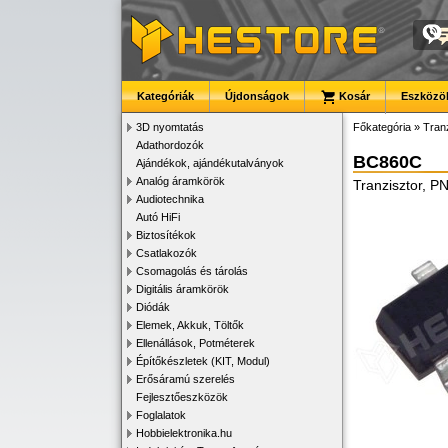
Kategóriák
Újdonságok
Kosár
Eszközök
3D nyomtatás
Főkategória
»
Tran
Adathordozók
BC860C
Ajándékok, ajándékutalványok
Analóg áramkörök
Tranzisztor, 
Audiotechnika
Autó HiFi
Biztosítékok
Csatlakozók
Csomagolás és tárolás
Digitális áramkörök
Diódák
Elemek, Akkuk, Töltők
Ellenállások, Potméterek
Építőkészletek (KIT, Modul)
Erősáramú szerelés
Fejlesztőeszközök
Foglalatok
Hobbielektronika.hu