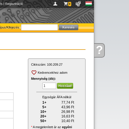
és
|
Regisztráció
0
ípus/Kifejezés:
?
Kérdése
van
Cikkszám:
100.209.27
Kedvencekhez adom
Mennyiség (db):
Egységár ÁFA nélkül
1+
77,74
Ft
5+
43,96
Ft
10+
26,98
Ft
20+
16,63
Ft
50+
10,40
Ft
*
A megjelenített ár az
egyéni