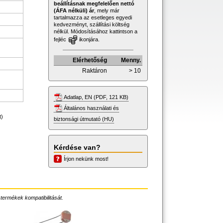
beállításnak megfelelően nettó
(ÁFA nélküli) ár
, mely már
tartalmazza az esetleges egyedi
kedvezményt, szállítási költség
nélkül. Módosításához kattintson a
fejléc
ikonjára.
Elérhetőség
Menny.
Raktáron
> 10
Adatlap, EN (PDF, 121 KB)
Általános használati és
t)
biztonsági útmutató (HU)
Kérdése van?
Írjon nekünk most!
 termékek kompatibilitását.