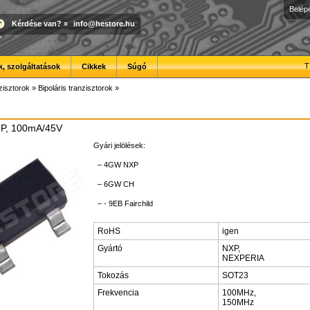
Belép
Kérdése van?
»
info@hestore.hu
T
, szolgáltatások
Cikkek
Súgó
zisztorok
»
Bipoláris tranzisztorok
»
PNP, 100mA/45V
Gyári jelölések:
– 4GW NXP
– 6GW CH
– - 9EB Fairchild
RoHS
igen
Gyártó
NXP,
NEXPERIA
Tokozás
SOT23
Frekvencia
100MHz,
150MHz