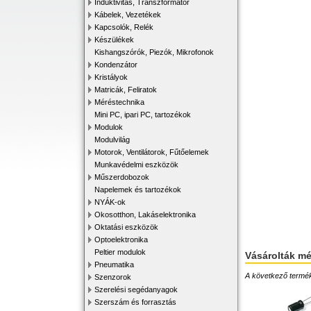
Induktivitás, Transzformátor
Kábelek, Vezetékek
Kapcsolók, Relék
Készülékek
Kishangszórók, Piezók, Mikrofonok
Kondenzátor
Kristályok
Matricák, Feliratok
Méréstechnika
Mini PC, ipari PC, tartozékok
Modulok
Modulvilág
Motorok, Ventilátorok, Fűtőelemek
Munkavédelmi eszközök
Műszerdobozok
Napelemek és tartozékok
NYÁK-ok
Okosotthon, Lakáselektronika
Oktatási eszközök
Optoelektronika
Peltier modulok
Vásárolták m
Pneumatika
A következő terméke
Szenzorok
Szerelési segédanyagok
Szerszám és forrasztás