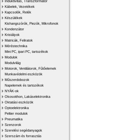
Induktivitás, Transzformátor
Kábelek, Vezetékek
Kapcsolók, Relék
Készülékek
Kishangszórók, Piezók, Mikrofonok
Kondenzátor
Kristályok
Matricák, Feliratok
Méréstechnika
Mini PC, ipari PC, tartozékok
Modulok
Modulvilág
Motorok, Ventilátorok, Fűtőelemek
Munkavédelmi eszközök
Műszerdobozok
Napelemek és tartozékok
NYÁK-ok
Okosotthon, Lakáselektronika
Oktatási eszközök
Optoelektronika
Peltier modulok
Pneumatika
Szenzorok
Szerelési segédanyagok
Szerszám és forrasztás