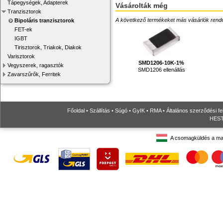
Tápegységek, Adapterek
Vásárolták még
Tranzisztorok
A következő termékeket más vásárlók rendelték
Bipoláris tranzisztorok
FET-ek
IGBT
Tirisztorok, Triakok, Diakok
Varisztorok
SMD1206-10K-1%
Vegyszerek, ragasztók
SMD1206 ellenállás
Zavarszűrők, Ferritek
Főoldal
•
Szállítás
•
Súgó
•
GyIK
•
RMA
•
Általános szerződési fe
HESTO
A csomagküldés a ma