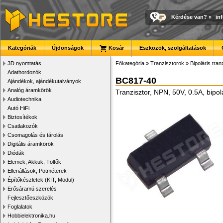
Kérdése van?
»
in
Kategóriák
Újdonságok
Kosár
Eszközök, szolgáltatások
3D nyomtatás
Főkategória
»
Tranzisztorok
»
Bipoláris tran
Adathordozók
BC817-40
Ajándékok, ajándékutalványok
Analóg áramkörök
Tranzisztor, NPN, 50V, 0.5A, bipo
Audiotechnika
Autó HiFi
Biztosítékok
Csatlakozók
Csomagolás és tárolás
Digitális áramkörök
Diódák
Elemek, Akkuk, Töltők
Ellenállások, Potméterek
Építőkészletek (KIT, Modul)
Erősáramú szerelés
Fejlesztőeszközök
Foglalatok
Hobbielektronika.hu