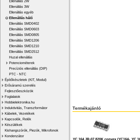
Ellenállás 2W
Ellenállás 3W
Ellenállás egyéb
Ellenállás háló
Ellenállás SMD0402
Ellenállás SMD0603
Ellenállás SMD0805
Ellenállás SMD1206
Ellenállás SMD1210
Ellenállás SMD2512
Huzal ellenállás
Potenciométerek
Precíziós ellenállás (DIP)
PTC - NTC
Építőkészletek (KIT, Modul)
Erősáramú szerelés
Fejlesztőeszközök
Foglalatok
Hobbielektronika.hu
Termékajánló
Induktivitás, Transzformátor
Kábelek, Vezetékek
Kapcsolók, Relék
Készülékek
Kishangszórók, Piezók, Mikrofonok
Kondenzátor
YC 164 JR-07 820K convex (YC164-
YC 1