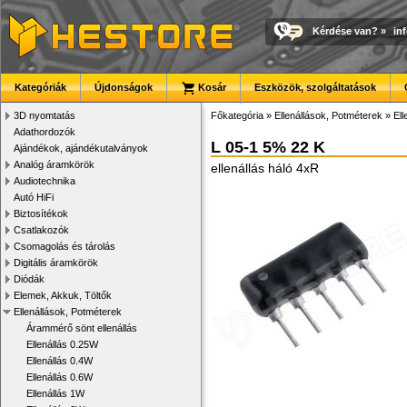
Kérdése van?
»
in
Kategóriák
Újdonságok
Kosár
Eszközök, szolgáltatások
3D nyomtatás
Főkategória
»
Ellenállások, Potméterek
»
Ell
Adathordozók
L 05-1 5% 22 K
Ajándékok, ajándékutalványok
Analóg áramkörök
ellenállás háló 4xR
Audiotechnika
Autó HiFi
Biztosítékok
Csatlakozók
Csomagolás és tárolás
Digitális áramkörök
Diódák
Elemek, Akkuk, Töltők
Ellenállások, Potméterek
Árammérő sönt ellenállás
Ellenállás 0.25W
Ellenállás 0.4W
Ellenállás 0.6W
Ellenállás 1W