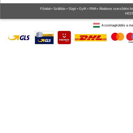
Főoldal
•
Szállítás
•
Súgó
•
GyIK
•
RMA
•
Általános szerződési fe
HESTO
A csomagküldés a ma