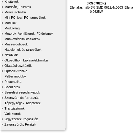
Kristályok
JRG07820K)
Matricák, Feliratok
Ellenállás háló 5% SMD 0612/4x0603
Ellen
0,0625W
Méréstechnika
Mini PC, ipari PC, tartozékok
Modulok
Modulvilág
Motorok, Ventilátorok, Fűtőelemek
Munkavédelmi eszközök
Műszerdobozok
Napelemek és tartozékok
NYÁK-ok
Okosotthon, Lakáselektronika
Oktatási eszközök
Optoelektronika
Peltier modulok
Pneumatika
Szenzorok
Szerelési segédanyagok
Szerszám és forrasztás
Tápegységek, Adapterek
Tranzisztorok
Varisztorok
Vegyszerek, ragasztók
Zavarszűrők, Ferritek