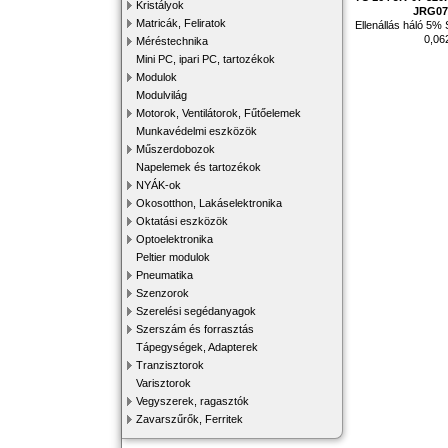
Kristályok
JRG07
Matricák, Feliratok
Ellenállás háló 5
0,0
Méréstechnika
Mini PC, ipari PC, tartozékok
Modulok
Modulvilág
Motorok, Ventilátorok, Fűtőelemek
Munkavédelmi eszközök
Műszerdobozok
Napelemek és tartozékok
NYÁK-ok
Okosotthon, Lakáselektronika
Oktatási eszközök
Optoelektronika
Peltier modulok
Pneumatika
Szenzorok
Szerelési segédanyagok
Szerszám és forrasztás
Tápegységek, Adapterek
Tranzisztorok
Varisztorok
Vegyszerek, ragasztók
Zavarszűrők, Ferritek