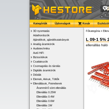
Kategóriák
Újdonságok
Kosár
Eszközök
3D nyomtatás
Főkategória
»
Ellen
Adathordozók
L 09-1 5% 
Ajándékok, ajándékutalványok
Analóg áramkörök
ellenállás háló
Audiotechnika
Autó HiFi
Biztosítékok
Csatlakozók
Csomagolás és tárolás
Digitális áramkörök
Diódák
Elemek, Akkuk, Töltők
Ellenállások, Potméterek
Árammérő sönt ellenállás
Ellenállás 0.25W
Ellenállás 0.4W
Ellenállás 0.6W
Ellenállás 1W