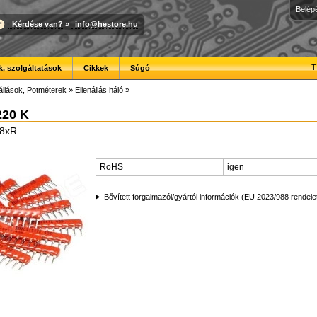
Belép
Kérdése van?
»
info@hestore.hu
T
, szolgáltatások
Cikkek
Súgó
állások, Potméterek
»
Ellenállás háló
»
220 K
 8xR
RoHS
igen
Bővített forgalmazói/gyártói információk (EU 2023/988 rendele