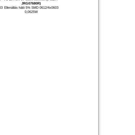
JRG07680R)
03
Ellenállás háló 5% SMD 0612/4x0603
0,0625W