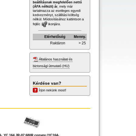
beállításnak megfelelően nettó
(ÁFA nélküli) ár
, mely már
tartalmazza az esetleges egyedi
kedvezményt, szállítási költség
nélkül. Módosításához kattintson a
fejléc
ikonjára.
Elérhetőség
Menny.
Raktáron
> 25
Általános használati és
biztonsági útmutató (HU)
Kérdése van?
Írjon nekünk most!
4-
YC 164 JR-07 680R convex (YC164-