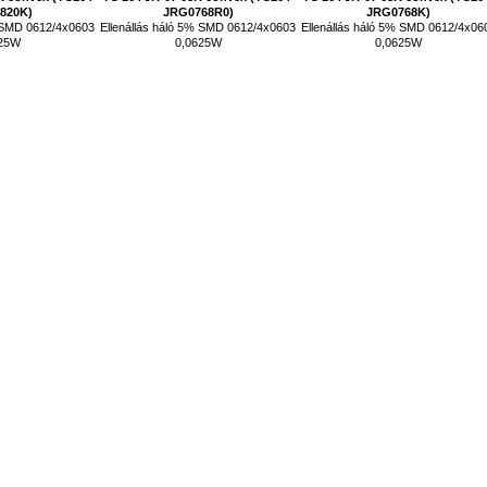
820K)
JRG0768R0)
JRG0768K)
% SMD 0612/4x0603
Ellenállás háló 5% SMD 0612/4x0603
Ellenállás háló 5% SMD 0612/4x06
625W
0,0625W
0,0625W