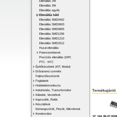
Ellenállás 2W
Ellenállás 3W
Ellenállás egyéb
Ellenállás háló
Ellenállás SMD0402
Ellenállás SMD0603
Ellenállás SMD0805
Ellenállás SMD1206
Ellenállás SMD1210
Ellenállás SMD2512
Huzal ellenállás
Potenciométerek
Precíziós ellenállás (DIP)
PTC - NTC
Építőkészletek (KIT, Modul)
Erősáramú szerelés
Fejlesztőeszközök
Foglalatok
Hobbielektronika.hu
Termékajánló
Induktivitás, Transzformátor
Kábelek, Vezetékek
Kapcsolók, Relék
Készülékek
Kishangszórók, Piezók, Mikrofonok
Kondenzátor
YC 164 JR-07 820