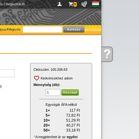
és
|
Regisztráció
0
ípus/Kifejezés:
?
Kérdése
van
Cikkszám:
100.206.63
Kedvencekhez adom
Mennyiség (db):
t)
Egységár ÁFA nélkül
1+
117
Ft
5+
72,82
Ft
10+
51,29
Ft
20+
40,27
Ft
50+
33,18
Ft
*
A megjelenített ár az
egyéni