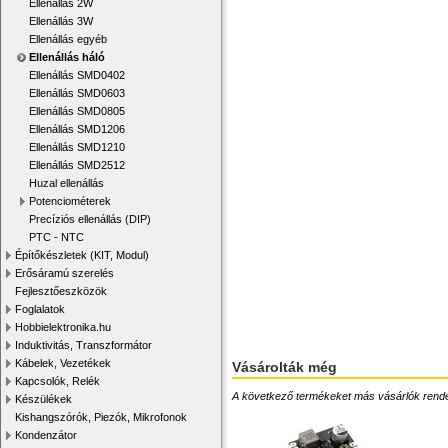
Ellenállás 2W
Ellenállás 3W
Ellenállás egyéb
Ellenállás háló
Ellenállás SMD0402
Ellenállás SMD0603
Ellenállás SMD0805
Ellenállás SMD1206
Ellenállás SMD1210
Ellenállás SMD2512
Huzal ellenállás
Potenciométerek
Precíziós ellenállás (DIP)
PTC - NTC
Építőkészletek (KIT, Modul)
Erősáramú szerelés
Fejlesztőeszközök
Foglalatok
Hobbielektronika.hu
Induktivitás, Transzformátor
Kábelek, Vezetékek
Vásárolták még
Kapcsolók, Relék
A következő termékeket más vásárlók rendelték
Készülékek
Kishangszórók, Piezók, Mikrofonok
Kondenzátor