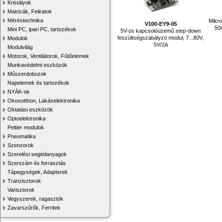
Kristályok
Matricák, Feliratok
Méréstechnika
Mikr
V100-EY9-05
50
Mini PC, ipari PC, tartozékok
5V-os kapcsolóüzemű step-down
feszültségszabályzó modul, 7...80V,
Modulok
5V/2A
Modulvilág
Motorok, Ventilátorok, Fűtőelemek
Munkavédelmi eszközök
Műszerdobozok
Napelemek és tartozékok
NYÁK-ok
Okosotthon, Lakáselektronika
Oktatási eszközök
Optoelektronika
Peltier modulok
Pneumatika
Szenzorok
Szerelési segédanyagok
Szerszám és forrasztás
Tápegységek, Adapterek
Tranzisztorok
Varisztorok
Vegyszerek, ragasztók
Zavarszűrők, Ferritek