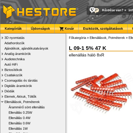
Kérdése van?
»
in
Kategóriák
Újdonságok
Kosár
Eszközök, szolgáltatások
3D nyomtatás
Főkategória
»
Ellenállások, Potméterek
»
Ell
Adathordozók
L 09-1 5% 47 K
Ajándékok, ajándékutalványok
Analóg áramkörök
ellenállás háló 8xR
Audiotechnika
Autó HiFi
Biztosítékok
Csatlakozók
Csomagolás és tárolás
Digitális áramkörök
Diódák
Elemek, Akkuk, Töltők
Ellenállások, Potméterek
Árammérő sönt ellenállás
Ellenállás 0.25W
Ellenállás 0.4W
Ellenállás 0.6W
Ellenállás 1W