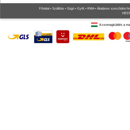
Főoldal
•
Szállítás
•
Súgó
•
GyIK
•
RMA
•
Általános szerződési fe
HESTO
A csomagküldés a ma