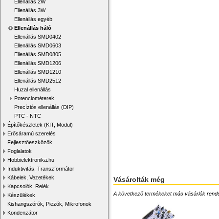
Ellenállás 2W
Ellenállás 3W
Ellenállás egyéb
Ellenállás háló
Ellenállás SMD0402
Ellenállás SMD0603
Ellenállás SMD0805
Ellenállás SMD1206
Ellenállás SMD1210
Ellenállás SMD2512
Huzal ellenállás
Potenciométerek
Precíziós ellenállás (DIP)
PTC - NTC
Építőkészletek (KIT, Modul)
Erősáramú szerelés
Fejlesztőeszközök
Foglalatok
Hobbielektronika.hu
Induktivitás, Transzformátor
Kábelek, Vezetékek
Vásárolták még
Kapcsolók, Relék
A következő termékeket más vásárlók rendelték
Készülékek
Kishangszórók, Piezók, Mikrofonok
Kondenzátor