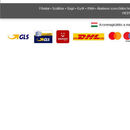
Főoldal
•
Szállítás
•
Súgó
•
GyIK
•
RMA
•
Általános szerződési fe
HESTO
A csomagküldés a ma