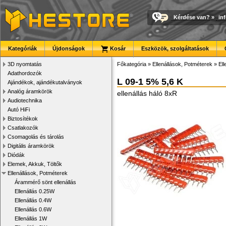
Kérdése van?
»
in
Kategóriák
Újdonságok
Kosár
Eszközök, szolgáltatások
3D nyomtatás
Főkategória
»
Ellenállások, Potméterek
»
Ell
Adathordozók
L 09-1 5% 5,6 K
Ajándékok, ajándékutalványok
Analóg áramkörök
ellenállás háló 8xR
Audiotechnika
Autó HiFi
Biztosítékok
Csatlakozók
Csomagolás és tárolás
Digitális áramkörök
Diódák
Elemek, Akkuk, Töltők
Ellenállások, Potméterek
Árammérő sönt ellenállás
Ellenállás 0.25W
Ellenállás 0.4W
Ellenállás 0.6W
Ellenállás 1W