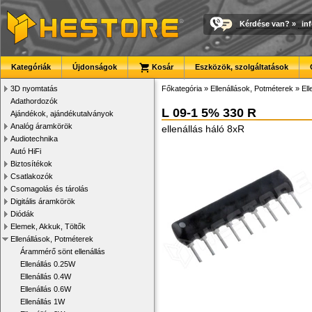
Kérdése van?
»
in
Kategóriák
Újdonságok
Kosár
Eszközök, szolgáltatások
3D nyomtatás
Főkategória
»
Ellenállások, Potméterek
»
Ell
Adathordozók
L 09-1 5% 330 R
Ajándékok, ajándékutalványok
Analóg áramkörök
ellenállás háló 8xR
Audiotechnika
Autó HiFi
Biztosítékok
Csatlakozók
Csomagolás és tárolás
Digitális áramkörök
Diódák
Elemek, Akkuk, Töltők
Ellenállások, Potméterek
Árammérő sönt ellenállás
Ellenállás 0.25W
Ellenállás 0.4W
Ellenállás 0.6W
Ellenállás 1W