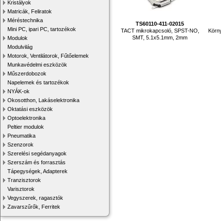
Kristályok
Matricák, Feliratok
Méréstechnika
TS60110-411-02015
Mini PC, ipari PC, tartozékok
TACT mikrokapcsoló, SPST-NO,
Körny
SMT, 5.1x5.1mm, 2mm
Modulok
Modulvilág
Motorok, Ventilátorok, Fűtőelemek
Munkavédelmi eszközök
Műszerdobozok
Napelemek és tartozékok
NYÁK-ok
Okosotthon, Lakáselektronika
Oktatási eszközök
Optoelektronika
Peltier modulok
Pneumatika
Szenzorok
Szerelési segédanyagok
Szerszám és forrasztás
Tápegységek, Adapterek
Tranzisztorok
Varisztorok
Vegyszerek, ragasztók
Zavarszűrők, Ferritek