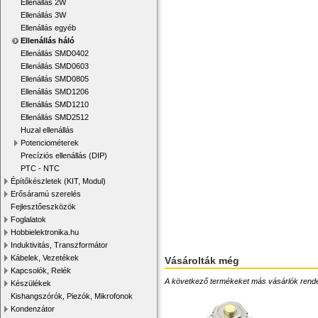
Ellenállás 2W
Ellenállás 3W
Ellenállás egyéb
Ellenállás háló
Ellenállás SMD0402
Ellenállás SMD0603
Ellenállás SMD0805
Ellenállás SMD1206
Ellenállás SMD1210
Ellenállás SMD2512
Huzal ellenállás
Potenciométerek
Precíziós ellenállás (DIP)
PTC - NTC
Építőkészletek (KIT, Modul)
Erősáramú szerelés
Fejlesztőeszközök
Foglalatok
Hobbielektronika.hu
Induktivitás, Transzformátor
Kábelek, Vezetékek
Vásárolták még
Kapcsolók, Relék
A következő termékeket más vásárlók rendelték
Készülékek
Kishangszórók, Piezók, Mikrofonok
Kondenzátor