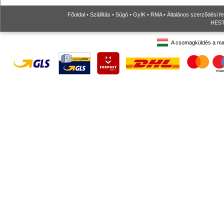
Főoldal
•
Szállítás
•
Súgó
•
GyIK
•
RMA
•
Általános szerződési fe
HESTO
A csomagküldés a ma