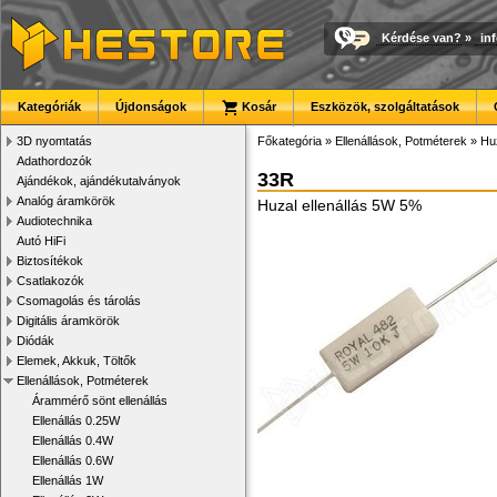
Kérdése van?
»
in
Kategóriák
Újdonságok
Kosár
Eszközök, szolgáltatások
3D nyomtatás
Főkategória
»
Ellenállások, Potméterek
»
Huz
Adathordozók
33R
Ajándékok, ajándékutalványok
Analóg áramkörök
Huzal ellenállás 5W 5%
Audiotechnika
Autó HiFi
Biztosítékok
Csatlakozók
Csomagolás és tárolás
Digitális áramkörök
Diódák
Elemek, Akkuk, Töltők
Ellenállások, Potméterek
Árammérő sönt ellenállás
Ellenállás 0.25W
Ellenállás 0.4W
Ellenállás 0.6W
Ellenállás 1W