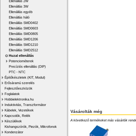
Ellenállás 2W
Ellenállás 3W
Ellenállás egyéb
Ellenállás háló
Ellenállás SMD0402
Ellenállás SMD0603
Ellenállás SMD0805
Ellenállás SMD1206
Ellenállás SMD1210
Ellenállás SMD2512
Huzal ellenállás
Potenciométerek
Precíziós ellenállás (DIP)
PTC - NTC
Építőkészletek (KIT, Modul)
Erősáramú szerelés
Fejlesztőeszközök
Foglalatok
Hobbielektronika.hu
Induktivitás, Transzformátor
Kábelek, Vezetékek
Vásárolták még
Kapcsolók, Relék
A következő termékeket más vásárlók rendelték
Készülékek
Kishangszórók, Piezók, Mikrofonok
Kondenzátor