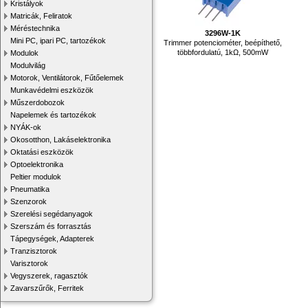
Kristályok
Matricák, Feliratok
Méréstechnika
3296W-1K
Mini PC, ipari PC, tartozékok
Trimmer potenciométer, beépíthető,
többfordulatú, 1kΩ, 500mW
Modulok
Modulvilág
Motorok, Ventilátorok, Fűtőelemek
Munkavédelmi eszközök
Műszerdobozok
Napelemek és tartozékok
NYÁK-ok
Okosotthon, Lakáselektronika
Oktatási eszközök
Optoelektronika
Peltier modulok
Pneumatika
Szenzorok
Szerelési segédanyagok
Szerszám és forrasztás
Tápegységek, Adapterek
Tranzisztorok
Varisztorok
Vegyszerek, ragasztók
Zavarszűrők, Ferritek