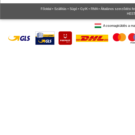
Főoldal
•
Szállítás
•
Súgó
•
GyIK
•
RMA
•
Általános szerződési fe
HESTO
A csomagküldés a ma