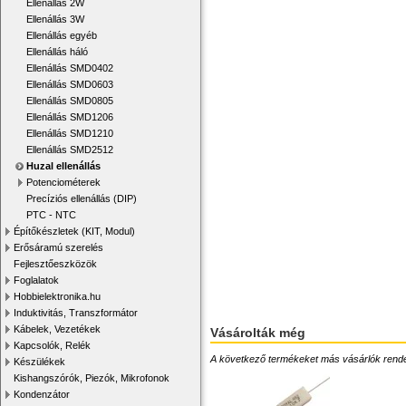
Ellenállás 2W
Ellenállás 3W
Ellenállás egyéb
Ellenállás háló
Ellenállás SMD0402
Ellenállás SMD0603
Ellenállás SMD0805
Ellenállás SMD1206
Ellenállás SMD1210
Ellenállás SMD2512
Huzal ellenállás
Potenciométerek
Precíziós ellenállás (DIP)
PTC - NTC
Építőkészletek (KIT, Modul)
Erősáramú szerelés
Fejlesztőeszközök
Foglalatok
Hobbielektronika.hu
Induktivitás, Transzformátor
Kábelek, Vezetékek
Vásárolták még
Kapcsolók, Relék
A következő termékeket más vásárlók rendelték
Készülékek
Kishangszórók, Piezók, Mikrofonok
Kondenzátor