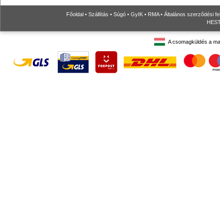
Főoldal
•
Szállítás
•
Súgó
•
GyIK
•
RMA
•
Általános szerződési fe
HESTO
A csomagküldés a ma