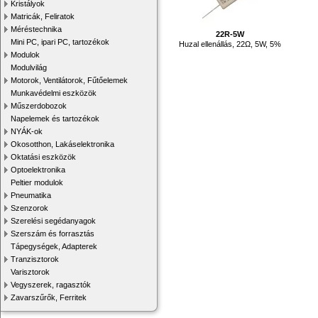
Kristályok
Matricák, Feliratok
Méréstechnika
22R-5W
Mini PC, ipari PC, tartozékok
Huzal ellenállás, 22Ω, 5W, 5%
Modulok
Modulvilág
Motorok, Ventilátorok, Fűtőelemek
Munkavédelmi eszközök
Műszerdobozok
Napelemek és tartozékok
NYÁK-ok
Okosotthon, Lakáselektronika
Oktatási eszközök
Optoelektronika
Peltier modulok
Pneumatika
Szenzorok
Szerelési segédanyagok
Szerszám és forrasztás
Tápegységek, Adapterek
Tranzisztorok
Varisztorok
Vegyszerek, ragasztók
Zavarszűrők, Ferritek