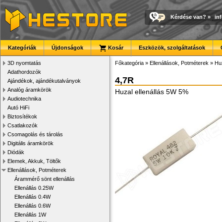
Kérdése van?
»
in
Kategóriák
Újdonságok
Kosár
Eszközök, szolgáltatások
3D nyomtatás
Főkategória
»
Ellenállások, Potméterek
»
Huz
Adathordozók
4,7R
Ajándékok, ajándékutalványok
Analóg áramkörök
Huzal ellenállás 5W 5%
Audiotechnika
Autó HiFi
Biztosítékok
Csatlakozók
Csomagolás és tárolás
Digitális áramkörök
Diódák
Elemek, Akkuk, Töltők
Ellenállások, Potméterek
Árammérő sönt ellenállás
Ellenállás 0.25W
Ellenállás 0.4W
Ellenállás 0.6W
Ellenállás 1W