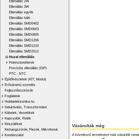
Ellenállás 2W
Ellenállás 3W
Ellenállás egyéb
Ellenállás háló
Ellenállás SMD0402
Ellenállás SMD0603
Ellenállás SMD0805
Ellenállás SMD1206
Ellenállás SMD1210
Ellenállás SMD2512
Huzal ellenállás
Potenciométerek
Precíziós ellenállás (DIP)
PTC - NTC
Építőkészletek (KIT, Modul)
Erősáramú szerelés
Fejlesztőeszközök
Foglalatok
Hobbielektronika.hu
Induktivitás, Transzformátor
Kábelek, Vezetékek
Kapcsolók, Relék
Készülékek
Vásárolták még
Kishangszórók, Piezók, Mikrofonok
A következő termékeket más vásárlók rendelték
Kondenzátor