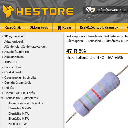
Kérdése van?
»
in
Kategóriák
Újdonságok
Kosár
Eszközök, szolgáltatások
3D nyomtatás
Főkategória
»
Ellenállások, Potméterek
»
Huz
Főkategória
»
Ellenállások, Potméterek
»
Ell
Adathordozók
Ajándékok, ajándékutalványok
47 R 5%
Analóg áramkörök
Audiotechnika
Huzal ellenállás, 47Ω, 3W, ±5%
Autó HiFi
Biztosítékok
Csatlakozók
Csomagolás és tárolás
Digitális áramkörök
Diódák
Elemek, Akkuk, Töltők
Ellenállások, Potméterek
Árammérő sönt ellenállás
Ellenállás 0.25W
Ellenállás 0.4W
Ellenállás 0.6W
Ellenállás 1W