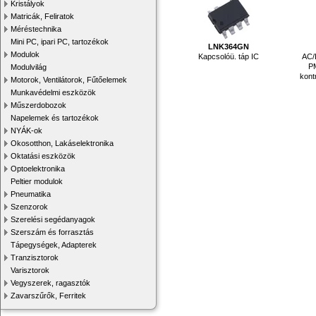
Kristályok
Matricák, Feliratok
Méréstechnika
Mini PC, ipari PC, tartozékok
LNK364GN
Modulok
Kapcsolóü. táp IC
AC/
PM
Modulvilág
kont
Motorok, Ventilátorok, Fűtőelemek
Munkavédelmi eszközök
Műszerdobozok
Napelemek és tartozékok
NYÁK-ok
Okosotthon, Lakáselektronika
Oktatási eszközök
Optoelektronika
Peltier modulok
Pneumatika
Szenzorok
Szerelési segédanyagok
Szerszám és forrasztás
Tápegységek, Adapterek
Tranzisztorok
Varisztorok
Vegyszerek, ragasztók
Zavarszűrők, Ferritek