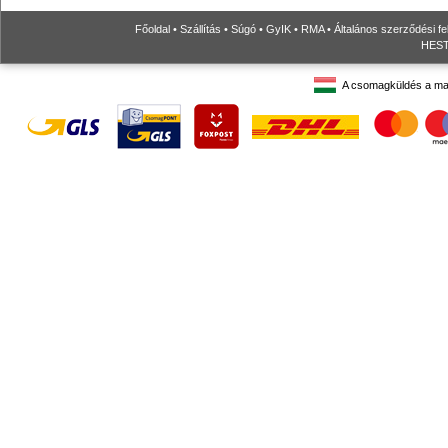
Főoldal
•
Szállítás
•
Súgó
•
GyIK
•
RMA
•
Általános szerződési fe
HESTO
A csomagküldés a ma