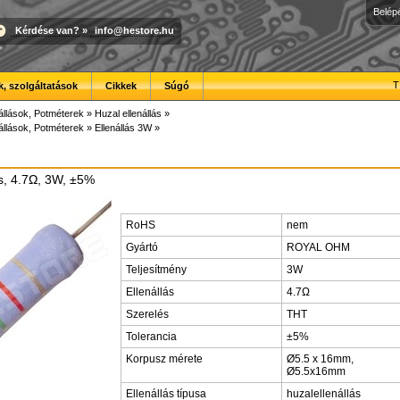
Belép
Kérdése van?
»
info@hestore.hu
T
, szolgáltatások
Cikkek
Súgó
állások, Potméterek
»
Huzal ellenállás
»
állások, Potméterek
»
Ellenállás 3W
»
ás, 4.7Ω, 3W, ±5%
RoHS
nem
Gyártó
ROYAL OHM
Teljesítmény
3W
Ellenállás
4.7Ω
Szerelés
THT
Tolerancia
±5%
Korpusz mérete
Ø5.5 x 16mm,
Ø5.5x16mm
Ellenállás típusa
huzalellenállás