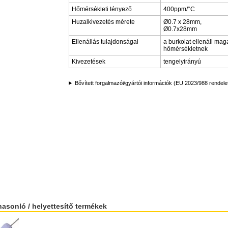
Hőmérsékleti tényező
400ppm/°C
Huzalkivezetés mérete
Ø0.7 x 28mm,
Ø0.7x28mm
Ellenállás tulajdonságai
a burkolat ellenáll mag
hőmérsékletnek
Kivezetések
tengelyirányú
Bővített forgalmazói/gyártói információk (EU 2023/988 rendele
hasonló / helyettesítő termékek