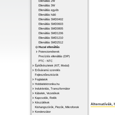
Ellenállás 2W
Ellenállás 3W
Ellenállás egyéb
Ellenállás háló
Ellenállás SMD0402
Ellenállás SMD0603
Ellenállás SMD0805
Ellenállás SMD1206
Ellenállás SMD1210
Ellenállás SMD2512
Huzal ellenállás
Potenciométerek
Precíziós ellenállás (DIP)
PTC - NTC
Építőkészletek (KIT, Modul)
Erősáramú szerelés
Fejlesztőeszközök
Foglalatok
Hobbielektronika.hu
Induktivitás, Transzformátor
Kábelek, Vezetékek
Kapcsolók, Relék
Készülékek
Alternatívák, 
Kishangszórók, Piezók, Mikrofonok
Kondenzátor