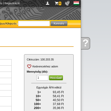
és
|
Regisztráció
0
ípus/Kifejezés:
?
Kérdése
van
Cikkszám:
100.203.35
Kedvencekhez adom
Mennyiség (db):
Egységár ÁFA nélkül
1+
93,45
Ft
10+
58,41
Ft
50+
40,50
Ft
100+
37,68
Ft
200+
35,96
Ft