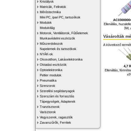
Kristályok
Matricák, Feliratok
Méréstechnika
Mini PC, ipari PC, tartozékok
AC0300000
Modulok
Ellenállás, huzalell
Modulvilág
3W,
Motorok, Ventilátorok, Fűtőelemek
Vásárolták m
Munkavédelmi eszközök
Műszerdobozok
A következő terméke
Napelemek és tartozékok
NYÁK-ok
Okosotthon, Lakáselektronika
Oktatási eszközök
4,7 
Optoelektronika
Ellenállás, fémrét
±
Peltier modulok
Pneumatika
Szenzorok
Szerelési segédanyagok
Szerszám és forrasztás
Tápegységek, Adapterek
Tranzisztorok
Varisztorok
Vegyszerek, ragasztók
Zavarszűrők, Ferritek