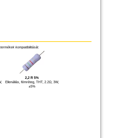
 termékek kompatibilitását.
2,2 R 5%
W,
Ellenállás, fémréteg, THT, 2.2Ω, 3W,
±5%