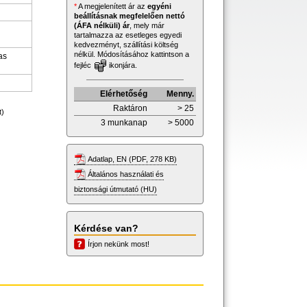
*
A megjelenített ár az
egyéni
beállításnak megfelelően nettó
(ÁFA nélküli) ár
, mely már
tartalmazza az esetleges egyedi
kedvezményt, szállítási költség
nélkül. Módosításához kattintson a
as
fejléc
ikonjára.
Elérhetőség
Menny.
Raktáron
> 25
t)
3 munkanap
> 5000
Adatlap, EN (PDF, 278 KB)
Általános használati és
biztonsági útmutató (HU)
Kérdése van?
Írjon nekünk most!