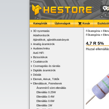
Kategóriák
Újdonságok
Kosár
Eszközök
3D nyomtatás
Főkategória
»
Ellen
Főkategória
»
Ellen
Adathordozók
Ajándékok, ajándékutalványok
4,7 R 5%
Analóg áramkörök
Audiotechnika
Huzal ellenáll
Autó HiFi
Biztosítékok
Csatlakozók
Csomagolás és tárolás
Digitális áramkörök
Diódák
Elemek, Akkuk, Töltők
Ellenállások, Potméterek
Árammérő sönt ellenállás
Ellenállás 0.25W
Ellenállás 0.4W
Ellenállás 0.6W
Ellenállás 1W