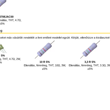
4708JAC00
enállás, THT, 4.7Ω,
 ±5%
ég
ket más vásárlók rendelték a fent említett modellel együtt. Kérjük, ellenőrizze a kiválasztott
R 5%
eg, THT, 4.7Ω, 2W,
10 R 5%
3,3 R 5%
5%
Ellenállás, fémréteg, THT, 10Ω, 3W,
Ellenállás, fémréteg, THT, 3.3Ω, 3
±5%
±5%