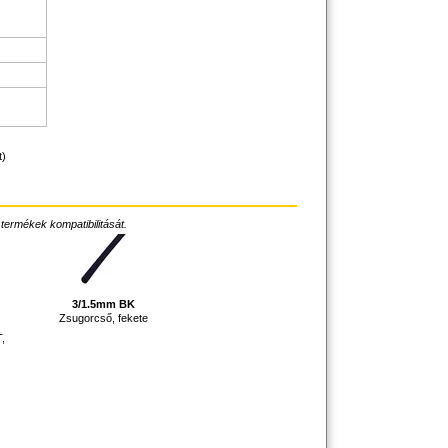
t)
 termékek kompatibilitását.
3/1.5mm BK
Zsugorcső, fekete
,