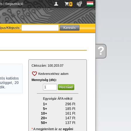
és
|
Regisztráció
0
ípus/Kifejezés:
?
Kérdése
van
Cikkszám:
100.203.07
Kedvencekhez adom
zös katódos
Mennyiség (db):
ószöggel, 20
dik.
Egységár ÁFA nélkül
1+
296
Ft
5+
185
Ft
10+
161
Ft
20+
147
Ft
50+
137
Ft
*
A megjelenített ár az
egyéni