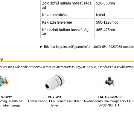
Zöld színű hullám hosszúsága
520-530nm
λd
Közös elektróda
katód
Kék szín fényereje
500-1120mcd
Kék színű hullám hosszúsága
465-475nm
λd
Bővített forgalmazói/gyártói információk (EU 2023/988 rendele
ég
ket más vásárlók rendelték a fent említett modellel együtt. Kérjük, ellenőrizze a kiválasztott
0RGBWY
PG7-WH
TACTS-6x6x7.3
mag, 100db-os,
Tömszelence, PG7, tömítéssel, IP67,
Nyomógomb, mikrokapcsoló TACT
k, fehér, sárga
fehér
SPST-NO, THT