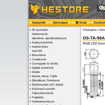
Kategóriák
Újdonságok
Kosár
Eszközök
3D nyomtatás
Főkategória
»
Opto
Adathordozók
OS-TA-56A
Ajándékok, ajándékutalványok
Analóg áramkörök
RGB LED 5mm 
Audiotechnika
Autó HiFi
Biztosítékok
Csatlakozók
Csomagolás és tárolás
Digitális áramkörök
Diódák
Elemek, Akkuk, Töltők
Ellenállások, Potméterek
Építőkészletek (KIT, Modul)
Erősáramú szerelés
Fejlesztőeszközök
Foglalatok
Hobbielektronika.hu