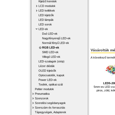
Kijelző keretek
LCD modulok
LED kellékek
LED kijelzők
LED lámpák
LED sorok
LED-ek
Duó LED-ek
Nagyfényerejű LED-ek
Normál fényű LED-ek
RGB LED-ek
Vásárolták m
SMD LED-ek
Villogó LED-ek
A következő terméke
LED-szalagok (strip)
Lézer diódák
OLED kijelzők
Optocsatolók, kapuk
Power LED-ek
LED5-2
Toslink, optikai szál
5mm-es LED cso
Peltier modulok
piros, zöld, ké
Pneumatika
Szenzorok
Szerelési segédanyagok
Szerszám és forrasztás
Tápegységek, Adapterek