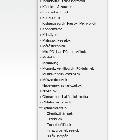
Induktivitás, Transzformátor
Kábelek, Vezetékek
Kapcsolók, Relék
Készülékek
Kishangszórók, Piezók, Mikrofonok
Kondenzátor
Kristályok
Matricák, Feliratok
Méréstechnika
Mini PC, ipari PC, tartozékok
Modulok
Modulvilág
Motorok, Ventilátorok, Fűtőelemek
Munkavédelmi eszközök
Műszerdobozok
Napelemek és tartozékok
NYÁK-ok
Okosotthon, Lakáselektronika
Oktatási eszközök
Optoelektronika
Ellenőrző lámpák
Érzékelők
Fotoellenállások
Infravörös félvezetők
Izzók, lámpák