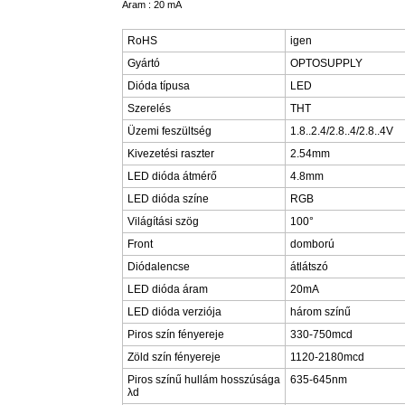
Áram : 20 mA
RoHS
igen
Gyártó
OPTOSUPPLY
Dióda típusa
LED
Szerelés
THT
Üzemi feszültség
1.8..2.4/2.8..4/2.8..4V
Kivezetési raszter
2.54mm
LED dióda átmérő
4.8mm
LED dióda színe
RGB
Világítási szög
100°
Front
domború
Diódalencse
átlátszó
LED dióda áram
20mA
LED dióda verziója
három színű
Piros szín fényereje
330-750mcd
Zöld szín fényereje
1120-2180mcd
Piros színű hullám hosszúsága
635-645nm
λd