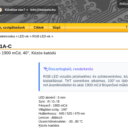
Belép
Kérdése van?
»
info@hestore.hu
T
, szolgáltatások
Cikkek
Súgó
elektronika
»
LED-ek
»
RGB LED-ek
»
1A-C
1900 mCd, 40°, Közös katódú
Összefoglaló, rendeltetés
RGB LED vizuális jelzésekhez és színkeveréshez, kö
kialakítással. THT szerelésre alkalmas, 100°-os lát
mA áramfelvétellel és akár 1900 mCd fényerővel műkö
LED átmérő : 5 mm
Szín : R / G / B
Fényerő : 1900 mCd
Világítási szög : 140°
Hullámhossz : 640 / 525 / 470 nm
Lencse : átlátszó
Üzemi hőmérséklet : -30...80 °C
Közös katódos