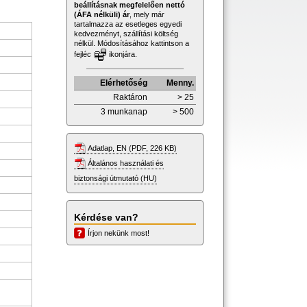
beállításnak megfelelően nettó
(ÁFA nélküli) ár
, mely már
tartalmazza az esetleges egyedi
kedvezményt, szállítási költség
nélkül. Módosításához kattintson a
fejléc
ikonjára.
Elérhetőség
Menny.
Raktáron
> 25
3 munkanap
> 500
Adatlap, EN (PDF, 226 KB)
Általános használati és
biztonsági útmutató (HU)
Kérdése van?
Írjon nekünk most!