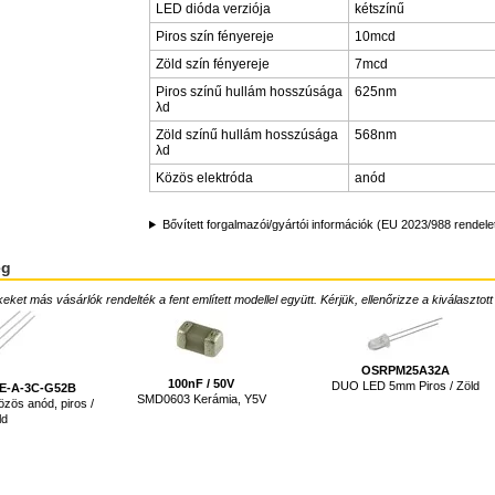
LED dióda verziója
kétszínű
Piros szín fényereje
10mcd
Zöld szín fényereje
7mcd
Piros színű hullám hosszúsága
625nm
λd
Zöld színű hullám hosszúsága
568nm
λd
Közös elektróda
anód
Bővített forgalmazói/gyártói információk (EU 2023/988 rendele
ég
ket más vásárlók rendelték a fent említett modellel együtt. Kérjük, ellenőrizze a kiválasztott
OSRPM25A32A
100nF / 50V
DUO LED 5mm Piros / Zöld
E-A-3C-G52B
SMD0603 Kerámia, Y5V
ös anód, piros /
ld