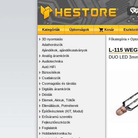
Kategóriák
Újdonságok
Kosár
Eszközök
3D nyomtatás
Főkategória
»
Opto
Adathordozók
L-115 WE
Ajándékok, ajándékutalványok
Analóg áramkörök
DUO LED 3mm, 
Audiotechnika
Autó HiFi
Biztosítékok
Csatlakozók
Csomagolás és tárolás
Digitális áramkörök
Diódák
Elemek, Akkuk, Töltők
Ellenállások, Potméterek
Építőkészletek (KIT, Modul)
Erősáramú szerelés
Fejlesztőeszközök
Foglalatok
Hobbielektronika.hu