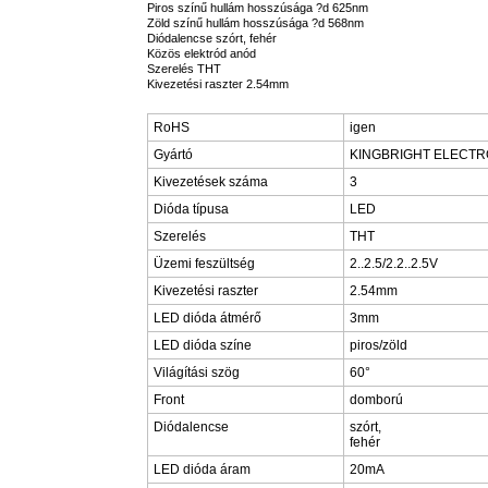
Piros színű hullám hosszúsága ?d 625nm
Zöld színű hullám hosszúsága ?d 568nm
Diódalencse szórt, fehér
Közös elektród anód
Szerelés THT
Kivezetési raszter 2.54mm
RoHS
igen
Gyártó
KINGBRIGHT ELECTR
Kivezetések száma
3
Dióda típusa
LED
Szerelés
THT
Üzemi feszültség
2..2.5/2.2..2.5V
Kivezetési raszter
2.54mm
LED dióda átmérő
3mm
LED dióda színe
piros/zöld
Világítási szög
60°
Front
domború
Diódalencse
szórt,
fehér
LED dióda áram
20mA