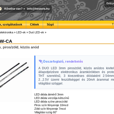
Belép
Kérdése van?
»
info@hestore.hu
T
, szolgáltatások
Cikkek
Súgó
elektronika
»
LED-ek
»
Duó LED-ek
»
GW-CA
piros/zöld, közös anód
Összefoglaló, rendeltetés
A DUO LED 3mm piros/zöld, közös anódos kivitel
állapotjelzésre elektronikus áramkörökben és proto
THT szerelésű, 3 kivezetéses diódaként 2.54mm 
2...2.5V üzemi feszültséggel és 20mA árammal m
világítási szöggel.
LED dióda átmérő 3mm
LED dióda verziója kétszínű
LED dióda színe piros/zöld
Piros szín fényereje 10mcd
Zöld szín fényereje 7mcd
Világítási szög 60°