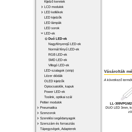
Kijelző keretek
LCD modulok
LED kellékek
LED kijelzők
LED lámpák
LED sorok
LED-ek
Duó LED-ek
Nagyfényerejű LED-ek
Normál fényű LED-ek
RGB LED-ek
SMD LED-ek
Villogó LED-ek
LED-szalagok (strip)
Vásárolták m
Lézer diódák
A következő terméke
OLED kijelzők
Optocsatolók, kapuk
Power LED-ek
Toslink, optikai szál
Peltier modulok
LL-309VPGM2
Pneumatika
DUO LED 3mm, köz
zö
Szenzorok
Szerelési segédanyagok
Szerszám és forrasztás
Tápegységek, Adapterek