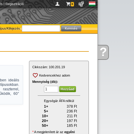
és
|
Regisztráció
0
ípus/Kifejezés:
?
Kérdése
van
Cikkszám:
100.201.19
Kedvencekhez adom
ben ideális
Mennyiség (db):
típusokban.
raszterrel,
űködik, 60°
Egységár ÁFA nélkül
1+
378
Ft
5+
236
Ft
10+
211
Ft
20+
197
Ft
50+
185
Ft
*
A megjelenített ár az
egyéni