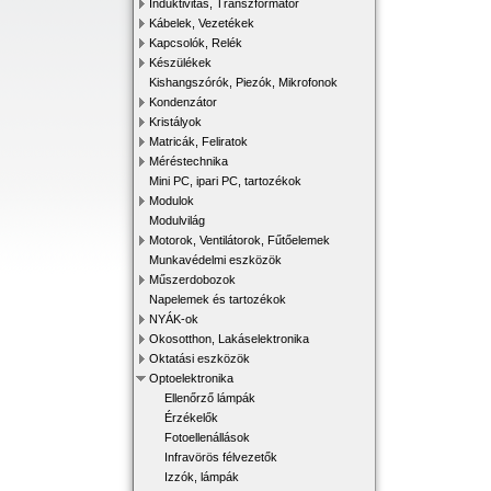
Induktivitás, Transzformátor
Kábelek, Vezetékek
Kapcsolók, Relék
Készülékek
Kishangszórók, Piezók, Mikrofonok
Kondenzátor
Kristályok
Matricák, Feliratok
Méréstechnika
Mini PC, ipari PC, tartozékok
Modulok
Modulvilág
Motorok, Ventilátorok, Fűtőelemek
Munkavédelmi eszközök
Műszerdobozok
Napelemek és tartozékok
NYÁK-ok
Okosotthon, Lakáselektronika
Oktatási eszközök
Optoelektronika
Ellenőrző lámpák
Érzékelők
Fotoellenállások
Infravörös félvezetők
Izzók, lámpák