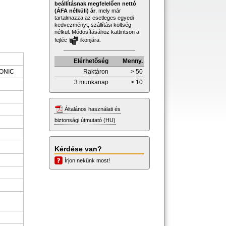
beállításnak megfelelően nettó
(ÁFA nélküli) ár
, mely már
tartalmazza az esetleges egyedi
kedvezményt, szállítási költség
nélkül. Módosításához kattintson a
fejléc
ikonjára.
Elérhetőség
Menny.
Raktáron
> 50
ONIC
3 munkanap
> 10
Általános használati és
biztonsági útmutató (HU)
Kérdése van?
Írjon nekünk most!