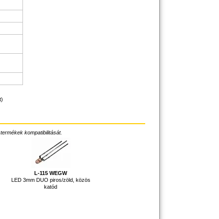
t)
 termékek kompatibilitását.
L-115 WEGW
LED 3mm DUO piros/zöld, közös
katód