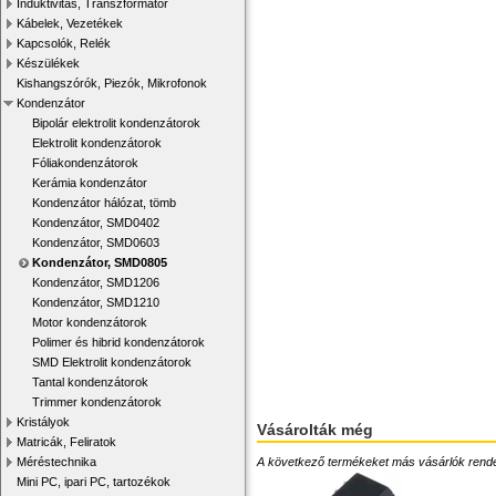
Induktivitás, Transzformátor
Kábelek, Vezetékek
Kapcsolók, Relék
Készülékek
Kishangszórók, Piezók, Mikrofonok
Kondenzátor
Bipolár elektrolit kondenzátorok
Elektrolit kondenzátorok
Fóliakondenzátorok
Kerámia kondenzátor
Kondenzátor hálózat, tömb
Kondenzátor, SMD0402
Kondenzátor, SMD0603
Kondenzátor, SMD0805
Kondenzátor, SMD1206
Kondenzátor, SMD1210
Motor kondenzátorok
Polimer és hibrid kondenzátorok
SMD Elektrolit kondenzátorok
Tantal kondenzátorok
Trimmer kondenzátorok
Kristályok
Vásárolták még
Matricák, Feliratok
A következő termékeket más vásárlók rendelték
Méréstechnika
Mini PC, ipari PC, tartozékok