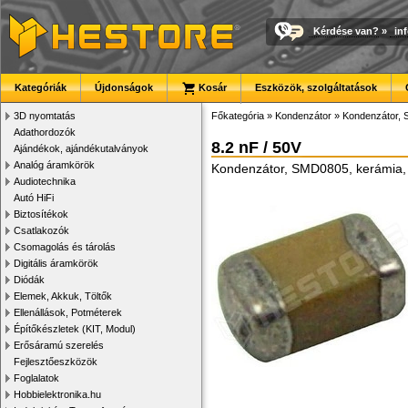
Kérdése van?
»
in
Kategóriák
Újdonságok
Kosár
Eszközök, szolgáltatások
3D nyomtatás
Főkategória
»
Kondenzátor
»
Kondenzátor,
Adathordozók
8.2 nF / 50V
Ajándékok, ajándékutalványok
Analóg áramkörök
Kondenzátor, SMD0805, kerámia,
Audiotechnika
Autó HiFi
Biztosítékok
Csatlakozók
Csomagolás és tárolás
Digitális áramkörök
Diódák
Elemek, Akkuk, Töltők
Ellenállások, Potméterek
Építőkészletek (KIT, Modul)
Erősáramú szerelés
Fejlesztőeszközök
Foglalatok
Hobbielektronika.hu