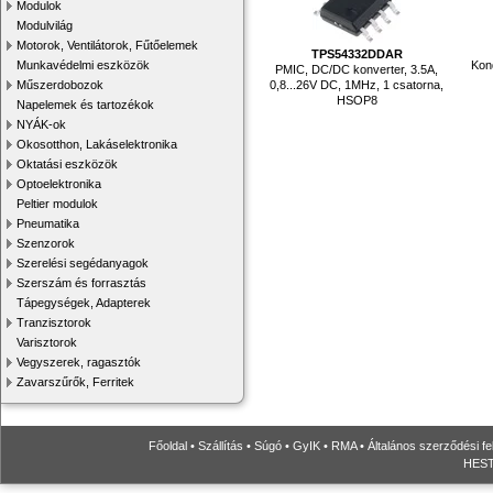
Modulok
Modulvilág
Motorok, Ventilátorok, Fűtőelemek
TPS54332DDAR
Kon
Munkavédelmi eszközök
PMIC, DC/DC konverter, 3.5A,
0,8...26V DC, 1MHz, 1 csatorna,
Műszerdobozok
HSOP8
Napelemek és tartozékok
NYÁK-ok
Okosotthon, Lakáselektronika
Oktatási eszközök
Optoelektronika
Peltier modulok
Pneumatika
Szenzorok
Szerelési segédanyagok
Szerszám és forrasztás
Tápegységek, Adapterek
Tranzisztorok
Varisztorok
Vegyszerek, ragasztók
Zavarszűrők, Ferritek
Főoldal
•
Szállítás
•
Súgó
•
GyIK
•
RMA
•
Általános szerződési fe
HESTO