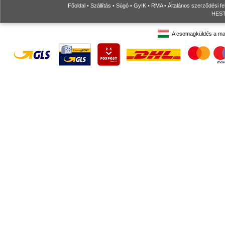
Főoldal
•
Szállítás
•
Súgó
•
GyIK
•
RMA
•
Általános szerződési fe
HESTO
A csomagküldés a ma