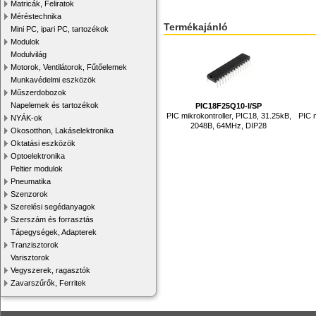
Matricák, Feliratok
Méréstechnika
Termékajánló
Mini PC, ipari PC, tartozékok
Modulok
Modulvilág
Motorok, Ventilátorok, Fűtőelemek
Munkavédelmi eszközök
Műszerdobozok
Napelemek és tartozékok
PIC18F25Q10-I/SP
PIC mikrokontroller, PIC18, 31.25kB,
PIC 
NYÁK-ok
2048B, 64MHz, DIP28
Okosotthon, Lakáselektronika
Oktatási eszközök
Optoelektronika
Peltier modulok
Pneumatika
Szenzorok
Szerelési segédanyagok
Szerszám és forrasztás
Tápegységek, Adapterek
Tranzisztorok
Varisztorok
Vegyszerek, ragasztók
Zavarszűrők, Ferritek