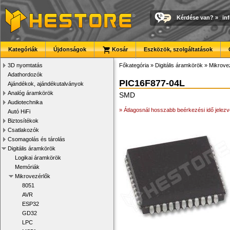
Kérdése van?
»
in
Kategóriák
Újdonságok
Kosár
Eszközök, szolgáltatások
3D nyomtatás
Főkategória
»
Digitális áramkörök
»
Mikrove
Adathordozók
PIC16F877-04L
Ajándékok, ajándékutalványok
Analóg áramkörök
SMD
Audiotechnika
» Átlagosnál hosszabb beérkezési idő jelezv
Autó HiFi
Biztosítékok
Csatlakozók
Csomagolás és tárolás
Digitális áramkörök
Logikai áramkörök
Memóriák
Mikrovezérlők
8051
AVR
ESP32
GD32
LPC