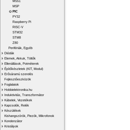
MS51
MSP
PIC
PY32
Raspberry Pi
RISC-V
STM32
STM8
Z80
Perifériák, Egyéb
Diódák
Elemek, Akkuk, Töltők
Ellenállások, Potméterek
Építőkészletek (KIT, Modul)
Erősáramú szerelés
Fejlesztőeszközök
Foglalatok
Hobbielektronika.hu
Induktivitás, Transzformátor
Kábelek, Vezetékek
Kapcsolók, Relék
Készülékek
Kishangszórók, Piezók, Mikrofonok
Kondenzátor
Kristályok