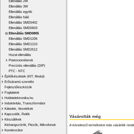
Ellenállás 2W
Ellenállás 3W
Ellenállás egyéb
Ellenállás háló
Ellenállás SMD0402
Ellenállás SMD0603
Ellenállás SMD0805
Ellenállás SMD1206
Ellenállás SMD1210
Ellenállás SMD2512
Huzal ellenállás
Potenciométerek
Precíziós ellenállás (DIP)
PTC - NTC
Építőkészletek (KIT, Modul)
Erősáramú szerelés
Fejlesztőeszközök
Foglalatok
Hobbielektronika.hu
Induktivitás, Transzformátor
Kábelek, Vezetékek
Kapcsolók, Relék
Vásárolták még
Készülékek
Kishangszórók, Piezók, Mikrofonok
A következő termékeket más vásárlók rendelték
Kondenzátor