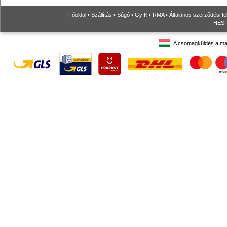
Főoldal
•
Szállítás
•
Súgó
•
GyIK
•
RMA
•
Általános szerződési fe
HESTO
A csomagküldés a ma