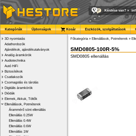
Kérdése van?
»
in
Kategóriák
Újdonságok
Kosár
Eszközök, szolgáltatások
3D nyomtatás
Főkategória
»
Ellenállások, Potméterek
»
El
Adathordozók
SMD0805-100R-5%
Ajándékok, ajándékutalványok
Analóg áramkörök
SMD0805 ellenállás
Audiotechnika
Autó HiFi
Biztosítékok
Csatlakozók
Csomagolás és tárolás
Digitális áramkörök
Diódák
Elemek, Akkuk, Töltők
Ellenállások, Potméterek
Árammérő sönt ellenállás
Ellenállás 0.25W
Ellenállás 0.4W
Ellenállás 0.6W
Ellenállás 1W