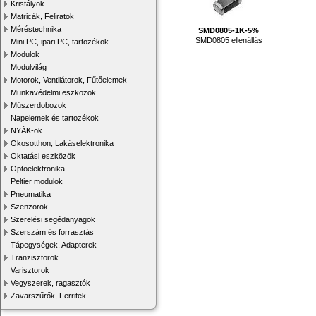
Kristályok
Matricák, Feliratok
Méréstechnika
SMD0805-1K-5%
SMD0805 ellenállás
Mini PC, ipari PC, tartozékok
Modulok
Modulvilág
Motorok, Ventilátorok, Fűtőelemek
Munkavédelmi eszközök
Műszerdobozok
Napelemek és tartozékok
NYÁK-ok
Okosotthon, Lakáselektronika
Oktatási eszközök
Optoelektronika
Peltier modulok
Pneumatika
Szenzorok
Szerelési segédanyagok
Szerszám és forrasztás
Tápegységek, Adapterek
Tranzisztorok
Varisztorok
Vegyszerek, ragasztók
Zavarszűrők, Ferritek