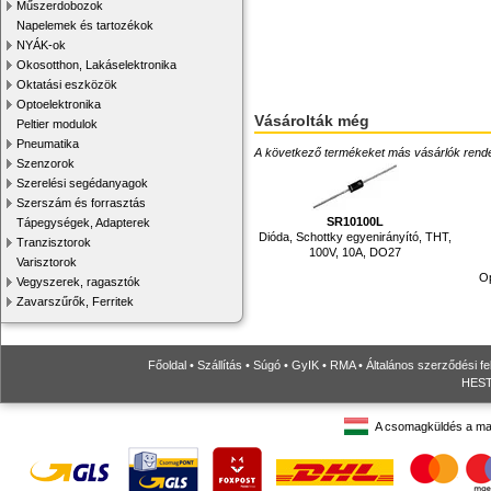
Műszerdobozok
Napelemek és tartozékok
NYÁK-ok
Okosotthon, Lakáselektronika
Oktatási eszközök
Optoelektronika
Vásárolták még
Peltier modulok
Pneumatika
A következő termékeket más vásárlók rendelték
Szenzorok
Szerelési segédanyagok
Szerszám és forrasztás
SR10100L
Tápegységek, Adapterek
Dióda, Schottky egyenirányító, THT,
Tranzisztorok
100V, 10A, DO27
Varisztorok
Op
Vegyszerek, ragasztók
Zavarszűrők, Ferritek
Főoldal
•
Szállítás
•
Súgó
•
GyIK
•
RMA
•
Általános szerződési fe
HESTO
A csomagküldés a ma