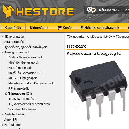
Kérdése van?
»
in
Kategóriák
Újdonságok
Kosár
Eszközök, szolgáltatások
3D nyomtatás
Főkategória
»
Analóg áramkörök
»
Tápegysé
Adathordozók
UC3843
Ajándékok, ajándékutalványok
Analóg áramkörök
Kapcsolóüzemű tápegység IC
Audio - Video áramkörök
Időzítők, Generátorok
Kijelző meghajtók
Mérő- és Konverter IC-k
MOSFET meghajtók
Műveleti erősítők, Komparátorok
RF áramkörök
Tápegység IC-k
Tranzisztormezők
TV, Videotechnikai áramkörök
Vezérlők, Meghajtók
Audiotechnika
Autó HiFi
Biztosítékok