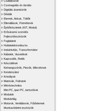
Csatlakozók
Csomagolás és tárolás
Digitális áramkörök
Diódák
Elemek, Akkuk, Töltők
Ellenállások, Potméterek
Építőkészletek (KIT, Modul)
Erősáramú szerelés
Fejlesztőeszközök
Foglalatok
Hobbielektronika.hu
Induktivitás, Transzformátor
Kábelek, Vezetékek
Kapcsolók, Relék
Készülékek
Kishangszórók, Piezók, Mikrofonok
Kondenzátor
Kristályok
Matricák, Feliratok
Méréstechnika
Mini PC, ipari PC, tartozékok
Modulok
Modulvilág
Motorok, Ventilátorok, Fűtőelemek
Munkavédelmi eszközök