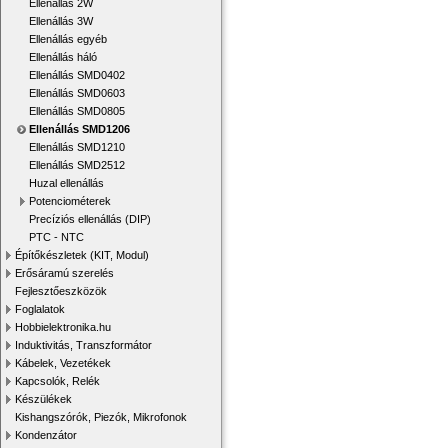
Ellenállás 2W
Ellenállás 3W
Ellenállás egyéb
Ellenállás háló
Ellenállás SMD0402
Ellenállás SMD0603
Ellenállás SMD0805
Ellenállás SMD1206
Ellenállás SMD1210
Ellenállás SMD2512
Huzal ellenállás
Potenciométerek
Precíziós ellenállás (DIP)
PTC - NTC
Építőkészletek (KIT, Modul)
Erősáramú szerelés
Fejlesztőeszközök
Foglalatok
Hobbielektronika.hu
Induktivitás, Transzformátor
Kábelek, Vezetékek
Kapcsolók, Relék
Készülékek
Kishangszórók, Piezók, Mikrofonok
Kondenzátor