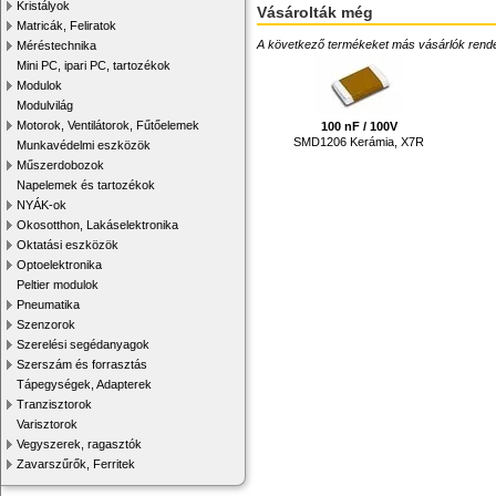
Kristályok
Vásárolták még
Matricák, Feliratok
A következő termékeket más vásárlók rendelték
Méréstechnika
Mini PC, ipari PC, tartozékok
Modulok
Modulvilág
Motorok, Ventilátorok, Fűtőelemek
100 nF / 100V
SMD1206 Kerámia, X7R
Munkavédelmi eszközök
Műszerdobozok
Napelemek és tartozékok
NYÁK-ok
Okosotthon, Lakáselektronika
Oktatási eszközök
Optoelektronika
Peltier modulok
Pneumatika
Szenzorok
Szerelési segédanyagok
Szerszám és forrasztás
Tápegységek, Adapterek
Tranzisztorok
Varisztorok
Vegyszerek, ragasztók
Zavarszűrők, Ferritek