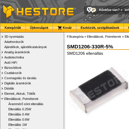
Kérdése van?
»
in
Kategóriák
Újdonságok
Kosár
Eszközök, szolgáltatások
3D nyomtatás
Főkategória
»
Ellenállások, Potméterek
»
El
Adathordozók
SMD1206-330R-5%
Ajándékok, ajándékutalványok
Analóg áramkörök
SMD1206 ellenállás
Audiotechnika
Autó HiFi
Biztosítékok
Csatlakozók
Csomagolás és tárolás
Digitális áramkörök
Diódák
Elemek, Akkuk, Töltők
Ellenállások, Potméterek
Árammérő sönt ellenállás
Ellenállás 0.25W
Ellenállás 0.4W
Ellenállás 0.6W
Ellenállás 1W