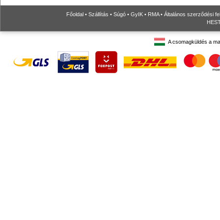
Főoldal
•
Szállítás
•
Súgó
•
GyIK
•
RMA
•
Általános szerződési fe
HESTO
A csomagküldés a ma